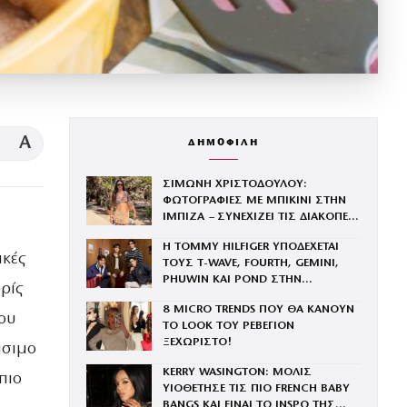
A
ΔΗΜΟΦΙΛΗ
ΣΙΜΩΝΗ ΧΡΙΣΤΟΔΟΥΛΟΥ:
ΦΩΤΟΓΡΑΦΙΕΣ ΜΕ ΜΠΙΚΙΝΙ ΣΤΗΝ
ΙΜΠΙΖΑ – ΣΥΝΕΧΙΖΕΙ ΤΙΣ ΔΙΑΚΟΠΕΣ
ΤΗΣ ΜΕ ΤΟΝ ΣΥΖΥΓΟ ΤΗΣ, ΑΝΤΡΕΑ
Η TOMMY HILFIGER ΥΠΟΔΕΧΕΤΑΙ
ΓΕΩΡΓΙΟΥ
κές
ΤΟΥΣ Τ-WAVE, FOURTH, GEMINI,
PHUWIN ΚΑΙ POND ΣΤΗΝ
ωρίς
ΟΙΚΟΓΕΝΕΙΑ ΤΟΥ BRAND
8 MICRO TRENDS ΠΟΥ ΘΑ ΚΑΝΟΥΝ
του
ΤΟ LOOK ΤΟΥ ΡΕΒΕΓΙΟΝ
ΞΕΧΩΡΙΣΤΟ!
άσιμο
KERRY WASINGTON: ΜΟΛΙΣ
πιο
ΥΙΟΘΕΤΗΣΕ ΤΙΣ ΠΙΟ FRENCH BABY
BANGS ΚΑΙ ΕΙΝΑΙ ΤΟ INSPO ΤΗΣ