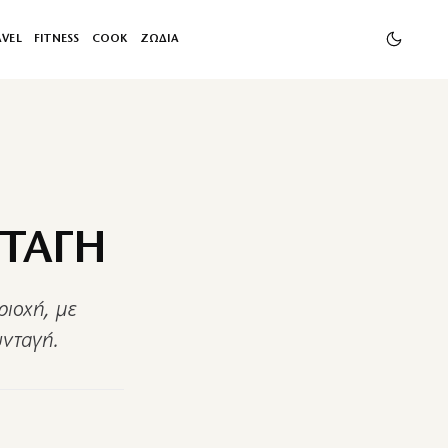
AVEL
FITNESS
COOK
ΖΩΔΙΑ
ΝΤΑΓΗ
ριοχή, με
υνταγή.