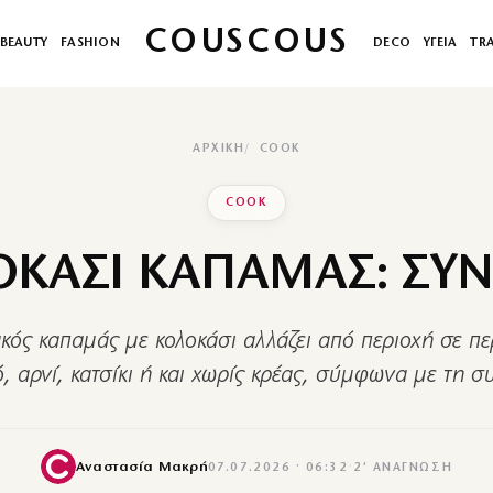
COUSCOUS
BEAUTY
FASHION
DECO
ΥΓΕΙΑ
TR
ΑΡΧΙΚΉ
COOK
COOK
ΚΑΣΙ ΚΑΠΑΜΑΣ: ΣΥ
κός καπαμάς με κολοκάσι αλλάζει από περιοχή σε πε
ό, αρνί, κατσίκι ή και χωρίς κρέας, σύμφωνα με τη σ
Αναστασία Μακρή
07.07.2026 · 06:32
·
2′ ΑΝΆΓΝΩΣΗ