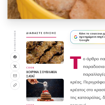
ΚΟΙΝΟΠΟΊΗΣΗ
ΔΙΑΒΆΣΤΕ ΕΠΊΣΗΣ
Κάνε το couscous.g
προτιμώμενη πηγή 
Google
Τ
ο άρθρο πα
παραδοσιακ
COOK
ΧΟΙΡΙΝΆ ΣΟΥΒΛΆΚΙΑ
παραλλαγές 
ΣΑΤΆΙ
κρέας. Περιγράφει
κρέατος στο κρασί
της κατσαρόλας, δ