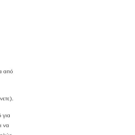
α από
νετε).
 για
ι να