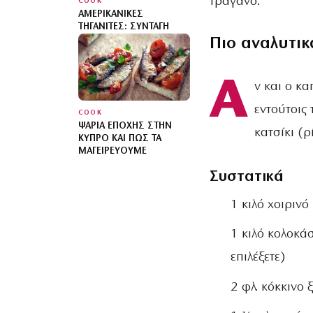
τραγανό.
COOK
ΑΜΕΡΙΚΆΝΙΚΕΣ
ΤΗΓΑΝΊΤΕΣ: ΣΥΝΤΑΓΉ
Πιο αναλυτικ
Α
ν και ο κ
εντούτοις 
COOK
ΨΆΡΙΑ ΕΠΟΧΉΣ ΣΤΗΝ
κατσίκι (ρ
ΚΎΠΡΟ ΚΑΙ ΠΏΣ ΤΑ
ΜΑΓΕΙΡΕΎΟΥΜΕ
Συστατικά
1 κιλό χοιρινό
1 κιλό κολοκά
επιλέξετε)
2 φλ. κόκκινο