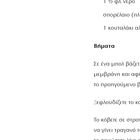
1 ½ φλ. νερό
σπορέλαιο (ηλ
1 κουταλάκι α
Βήματα
Σε ένα μπολ βάζετ
μεμβράνη και αφή
το προηγούμενο 
Ξεφλουδίζετε το κο
Το κόβετε σε στρο
να γίνει τραγανό 