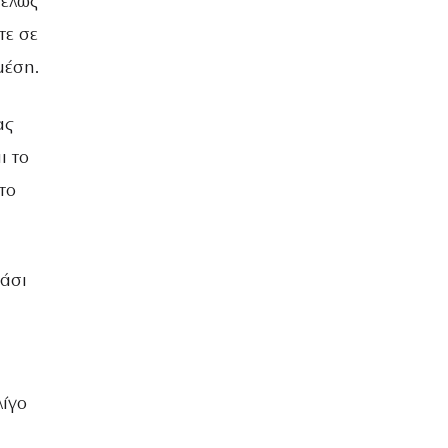
τελώς
τε σε
μέση.
ας
ι το
το
κάσι
λίγο