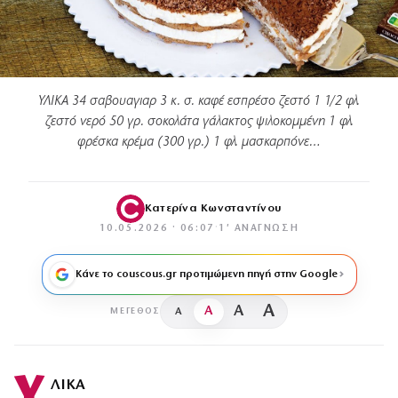
ΥΛΙΚΑ 34 σαβουαγιαρ 3 κ. σ. καφέ εσπρέσο ζεστό 1 1/2 φλ.
ζεστό νερό 50 γρ. σοκολάτα γάλακτος ψιλοκομμένη 1 φλ.
φρέσκα κρέμα (300 γρ.) 1 φλ. μασκαρπόνε…
Κατερίνα Κωνσταντίνου
10.05.2026 · 06:07
·
1′ ΑΝΆΓΝΩΣΗ
Κάνε το couscous.gr προτιμώμενη πηγή στην Google
A
A
A
A
ΜΈΓΕΘΟΣ
Υ
ΛΙΚΑ