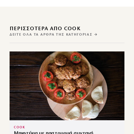
ΠΕΡΙΣΣΌΤΕΡΑ ΑΠΌ COOK
ΔΕΊΤΕ ΌΛΑ ΤΑ ΆΡΘΡΑ ΤΗΣ ΚΑΤΗΓΟΡΊΑΣ →
COOK
Μπιφτέκια με παστουρμά συνταγή