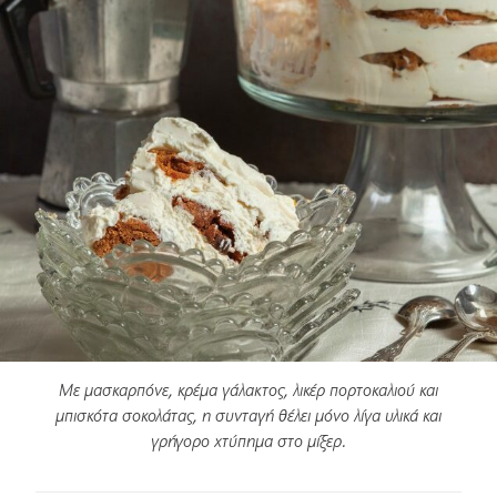
Με μασκαρπόνε, κρέμα γάλακτος, λικέρ πορτοκαλιού και
μπισκότα σοκολάτας, η συνταγή θέλει μόνο λίγα υλικά και
γρήγορο χτύπημα στο μίξερ.