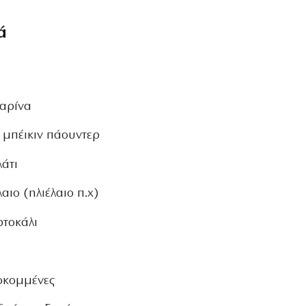
ά
Φαρίνα
 μπέικιν πάουντερ
λάτι
αιο (ηλιέλαιο π.χ)
ρτοκάλι
λοκομμένες