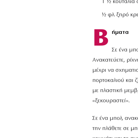
1 ½ κουταλιά
½ φλ. ξηρό κ
Β
ήματα
Σε ένα μπο
Ανακατεύετε, ρίχνε
μέχρι να σχηματισ
πορτοκαλιού και ζ
με πλαστική μεμβ
«ξεκουραστεί».
Σε ένα μπολ, ανακ
την πλάθετε σε μπ