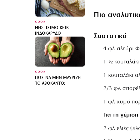
Πιο αναλυτικ
COOK
ΝΗΣΤΊΣΙΜΟ ΚΈΙΚ
ΙΝΔΟΚΆΡΥΔΟ
Συστατικά
4 φλ. αλεύρι 
1 ½ κουταλάκι
COOK
1 κουταλάκι α
ΠΏΣ ΝΑ ΜΗΝ ΜΑΥΡΊΖΕΙ
ΤΟ ΑΒΟΚΆΝΤΟ;
2/3 φλ. σπορέλ
1 φλ. χυμό πο
Για τη γέμιση
2 φλ. ελιές ψι