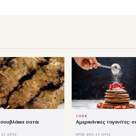
COOK
 σουβλάκια σατάι
Αμερικάνικες τηγανίτες: 
 23 ΏΡΕΣ
ΠΡΙΝ ΑΠΌ 23 ΏΡΕΣ