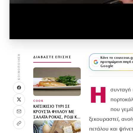
ΚΟΙΝΟΠΟΊΗΣΗ
ΔΙΑΒΆΣΤΕ ΕΠΊΣΗΣ
Κάνε το couscous.g
προτιμώμενη πηγή 
Google
Η
συνταγή 
πορτοκάλ
COOK
ΚΑΤΣΙΚΊΣΙΟ ΤΥΡΊ ΣΕ
που γεμί
ΚΡΟΎΣΤΑ ΦΎΛΛΟΥ ΜΕ
ΣΑΛΆΤΑ ΡΌΚΑΣ, ΡΌΔΙ ΚΑΙ
ξεκουραστεί, ανοί
ΚΟΥΚΟΥΝΆΡΙΑ
πετάλου και ψήνετ