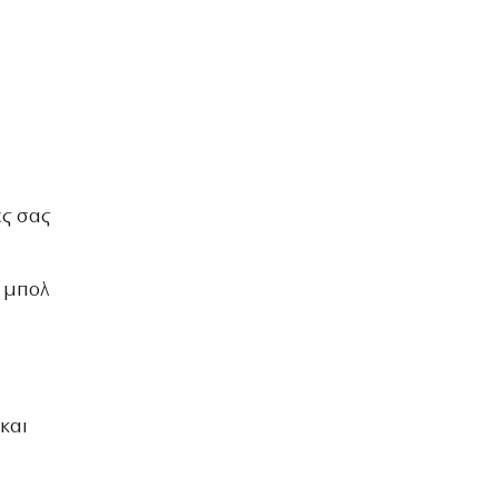
ες σας
ο μπολ
 και