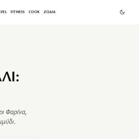
AVEL
FITNESS
COOK
ΖΩΔΙΑ
ΛΙ:
ρι Φαρίνα,
μμύδι.