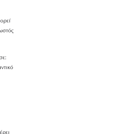
ΒΡΑΔΙΑ ΤΟΥ ΧΡΟΝΟΥ
πορεί
νωστός
σε:
αντικό
έρει