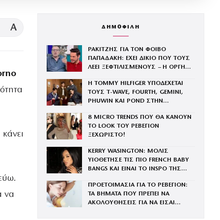
A
ΔΗΜΟΦΙΛΗ
ΡΑΚΙΤΖΗΣ ΓΙΑ ΤΟΝ ΦΟΙΒΟ
ΠΑΠΑΔΑΚΗ: ΕΧΕΙ ΔΙΚΙΟ ΠΟΥ ΤΟΥΣ
ΛΕΕΙ ΞΕΦΤΙΛΙΣΜΕΝΟΥΣ – Η ΟΡΓΗ
orno
ΓΙΑ ΤΟΝ ΠΑΤΕΡΑ ΤΟΥ
Η TOMMY HILFIGER ΥΠΟΔΕΧΕΤΑΙ
μότητα
ΤΟΥΣ Τ-WAVE, FOURTH, GEMINI,
PHUWIN ΚΑΙ POND ΣΤΗΝ
ΟΙΚΟΓΕΝΕΙΑ ΤΟΥ BRAND
8 MICRO TRENDS ΠΟΥ ΘΑ ΚΑΝΟΥΝ
ΤΟ LOOK ΤΟΥ ΡΕΒΕΓΙΟΝ
 κάνει
ΞΕΧΩΡΙΣΤΟ!
KERRY WASINGTON: ΜΟΛΙΣ
ΥΙΟΘΕΤΗΣΕ ΤΙΣ ΠΙΟ FRENCH BABY
BANGS ΚΑΙ ΕΙΝΑΙ ΤΟ INSPO ΤΗΣ
εύω.
ΧΡΟΝΙΑΣ
ΠΡΟΕΤΟΙΜΑΣΙΑ ΓΙΑ ΤΟ ΡΕΒΕΓΙΟΝ:
α να
ΤΑ ΒΗΜΑΤΑ ΠΟΥ ΠΡΕΠΕΙ ΝΑ
ΑΚΟΛΟΥΘΗΣΕΙΣ ΓΙΑ ΝΑ ΕΙΣΑΙ
ΕΝΤΥΠΩΣΙΑΚΗ ΤΗΝ ΠΙΟ ΛΑΜΠΕΡΗ