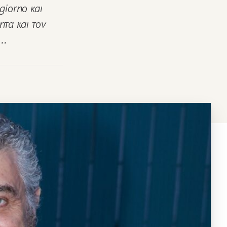
iorno και
ητα και τον
ς…