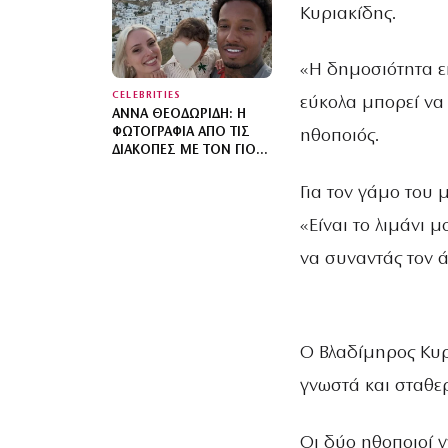
ΌΣΩΝ ΈΧΟΥΝ ΤΗΝ ΤΎΧΗ
Κυριακίδης.
ΝΑ ΒΡΊΣΚΟΝΤΑΙ ΚΟΝΤΆ
ΤΟΥ»
«Η δημοσιότητα εί
CELEBRITIES
εύκολα μπορεί να 
ΆΝΝΑ ΘΕΟΔΩΡΊΔΗ: Η
ΦΩΤΟΓΡΑΦΊΑ ΑΠΌ ΤΙΣ
ηθοποιός.
ΔΙΑΚΟΠΈΣ ΜΕ ΤΟΝ ΓΙΟ
ΤΟΥΣ ΣΤΟ LIGHT
Για τον γάμο του
«Είναι το λιμάνι 
να συναντάς τον 
Ο Βλαδίμηρος Κυρ
γνωστά και σταθε
Οι δύο ηθοποιοί 