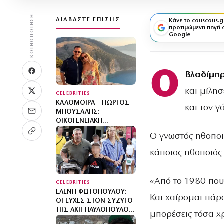
ΚΟΙΝΟΠΟΊΗΣΗ
ΔΙΑΒΆΣΤΕ ΕΠΊΣΗΣ
Κάνε το couscous.g
προτιμώμενη πηγή 
Google
Ο
Βλαδίμηρ
και μίλησ
CELEBRITIES
ΚΑΛΟΜΟΊΡΑ – ΓΙΏΡΓΟΣ
και τον γ
ΜΠΟΎΣΑΛΗΣ:
ΟΙΚΟΓΕΝΕΙΑΚΉ
ΦΩΤΟΓΡΑΦΊΑ ΑΠΌ ΤΙΣ
Ο γνωστός ηθοποι
ΔΙΑΚΟΠΈΣ ΣΤΗ
ΣΑΝΤΟΡΊΝΗ ΜΕ ΤΑ ΤΡΊΑ
κάποιος ηθοποιός 
ΤΟΥΣ ΠΑΙΔΙΆ
«Από το 1980 που
CELEBRITIES
ΕΛΈΝΗ ΦΩΤΟΠΟΎΛΟΥ:
Και χαίρομαι πάρα
ΟΙ ΕΥΧΈΣ ΣΤΟΝ ΣΎΖΥΓΌ
ΤΗΣ ΆΚΗ ΠΑΥΛΌΠΟΥΛΟΥ
μπορέσεις τόσα χρ
– «Ο ΦΎΛΑΚΑΣ ΆΓΓΕΛΟΣ