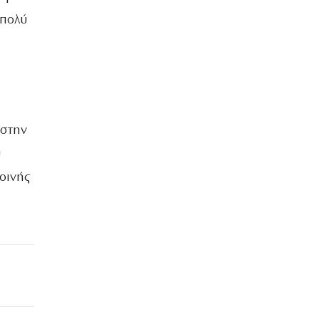
 πολύ
 στην
υ
οινής