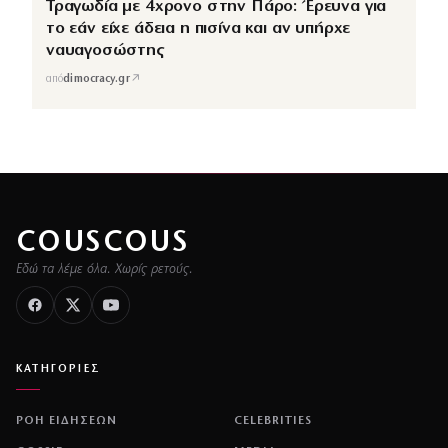
Τραγωδία με 4χρονο στην Πάρο: Έρευνα για
το εάν είχε άδεια η πισίνα και αν υπήρχε
ναυαγοσώστης
↗
από
dimocracy.gr
COUSCOUS
Εδώ τα λέμε όλα. Χωρίς ρετούς.
ΚΑΤΗΓΟΡΙΕΣ
ΡΟΗ ΕΙΔΗΣΕΩΝ
CELEBRITIES