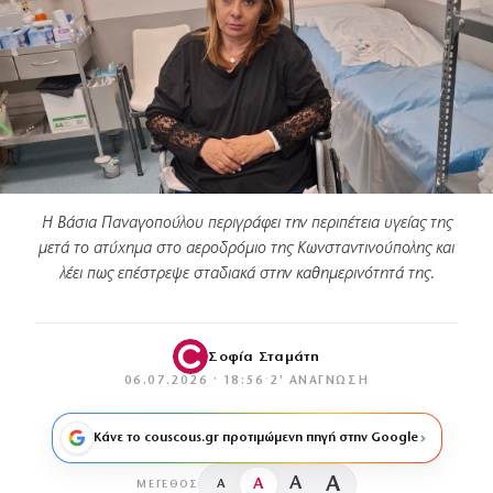
Η Βάσια Παναγοπούλου περιγράφει την περιπέτεια υγείας της
μετά το ατύχημα στο αεροδρόμιο της Κωνσταντινούπολης και
λέει πως επέστρεψε σταδιακά στην καθημερινότητά της.
Σοφία Σταμάτη
06.07.2026 · 18:56
·
2′ ΑΝΆΓΝΩΣΗ
Κάνε το couscous.gr προτιμώμενη πηγή στην Google
A
A
A
A
ΜΈΓΕΘΟΣ