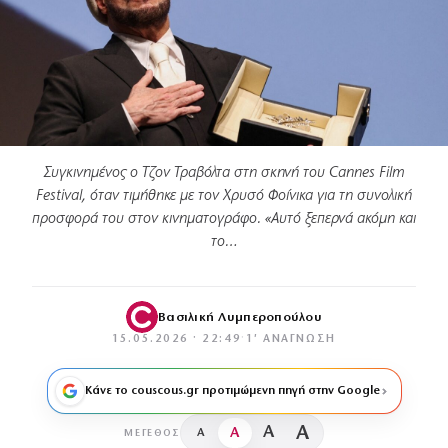
Συγκινημένος ο Τζον Τραβόλτα στη σκηνή του Cannes Film
Festival, όταν τιμήθηκε με τον Χρυσό Φοίνικα για τη συνολική
προσφορά του στον κινηματογράφο. «Αυτό ξεπερνά ακόμη και
το…
Βασιλική Λυμπεροπούλου
15.05.2026 · 22:49
·
1′ ΑΝΆΓΝΩΣΗ
Κάνε το couscous.gr προτιμώμενη πηγή στην Google
A
A
A
A
ΜΈΓΕΘΟΣ