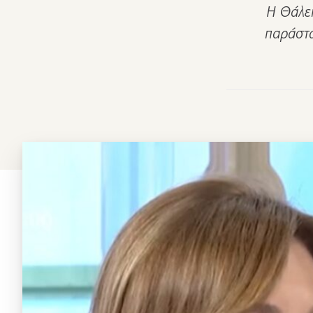
Η Θάλει
παράστα