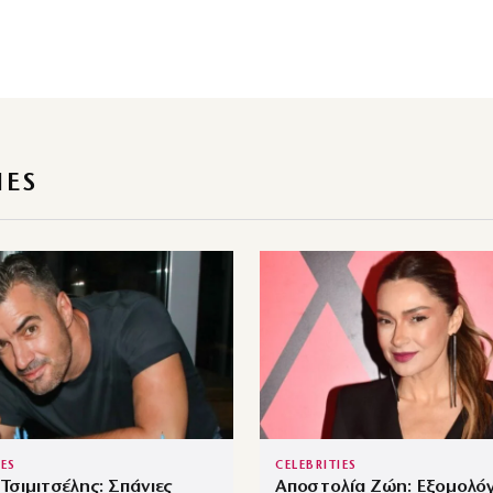
IES
IES
CELEBRITIES
 Τσιμιτσέλης: Σπάνιες
Αποστολία Ζώη: Εξομολόγ