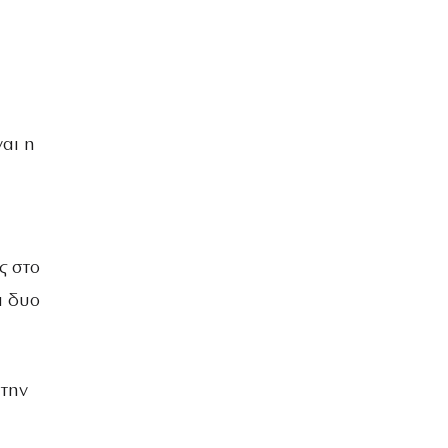
ΒΡΑΔΙΑ ΤΟΥ ΧΡΟΝΟΥ
αι η
ς στο
ά δυο
 την