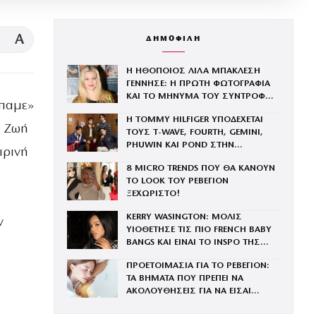
A
ΔΗΜΟΦΙΛΗ
Η ΗΘΟΠΟΙΟΣ ΛΙΛΑ ΜΠΑΚΛΕΣΗ
ΓΕΝΝΗΣΕ: Η ΠΡΩΤΗ ΦΩΤΟΓΡΑΦΙΑ
ΚΑΙ ΤΟ ΜΗΝΥΜΑ ΤΟΥ ΣΥΝΤΡΟΦΟΥ
ίπαμε»
ΤΗΣ
Η TOMMY HILFIGER ΥΠΟΔΕΧΕΤΑΙ
η Ζωή
ΤΟΥΣ Τ-WAVE, FOURTH, GEMINI,
PHUWIN ΚΑΙ POND ΣΤΗΝ
ιρινή
ΟΙΚΟΓΕΝΕΙΑ ΤΟΥ BRAND
8 MICRO TRENDS ΠΟΥ ΘΑ ΚΑΝΟΥΝ
ΤΟ LOOK ΤΟΥ ΡΕΒΕΓΙΟΝ
ΞΕΧΩΡΙΣΤΟ!
KERRY WASINGTON: ΜΟΛΙΣ
ν
ΥΙΟΘΕΤΗΣΕ ΤΙΣ ΠΙΟ FRENCH BABY
BANGS ΚΑΙ ΕΙΝΑΙ ΤΟ INSPO ΤΗΣ
ΧΡΟΝΙΑΣ
ΠΡΟΕΤΟΙΜΑΣΙΑ ΓΙΑ ΤΟ ΡΕΒΕΓΙΟΝ:
ΤΑ ΒΗΜΑΤΑ ΠΟΥ ΠΡΕΠΕΙ ΝΑ
ΑΚΟΛΟΥΘΗΣΕΙΣ ΓΙΑ ΝΑ ΕΙΣΑΙ
ΕΝΤΥΠΩΣΙΑΚΗ ΤΗΝ ΠΙΟ ΛΑΜΠΕΡΗ