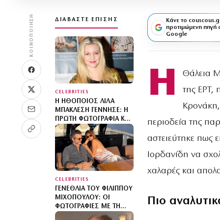
ΚΟΙΝΟΠΟΊΗΣΗ
ΔΙΑΒΆΣΤΕ ΕΠΊΣΗΣ
Κάνε το couscous.g
προτιμώμενη πηγή 
Google
Η
Θάλεια Μ
της ΕΡΤ,
CELEBRITIES
Η ΗΘΟΠΟΙΌΣ ΛΊΛΑ
Κρονάκη,
ΜΠΑΚΛΈΣΗ ΓΈΝΝΗΣΕ: Η
ΠΡΏΤΗ ΦΩΤΟΓΡΑΦΊΑ ΚΑΙ
περιοδεία της πα
ΤΟ ΜΉΝΥΜΑ ΤΟΥ
ΣΥΝΤΡΌΦΟΥ ΤΗΣ
αστειεύτηκε πως ε
Ιορδανίδη να σχο
χαλαρές και απολα
CELEBRITIES
ΓΕΝΈΘΛΙΑ ΤΟΥ ΦΊΛΙΠΠΟΥ
ΜΙΧΌΠΟΥΛΟΥ: ΟΙ
Πιο αναλυτικ
ΦΩΤΟΓΡΑΦΊΕΣ ΜΕ ΤΗ
ΣΎΝΤΡΟΦΌ ΤΟΥ