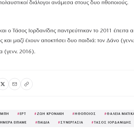
πολαυστικοί διάλογοι ανάμεσα στους δυο ηθοποιούς.
και ο Τάσος Ιορδανίδης παντρεύτηκαν το 2011 έπειτα 
ς και μαζί έχουν αποκτήσει δυο παιδιά: τον Δάνο (γενν.
α (γενν. 2016).
ΟΜΠΗ
#
ΕΡΤ
#
ΖΩΗ ΚΡΟΝΑΚΗ
#
ΗΘΟΠΟΙΟΣ
#
ΘΑΛΕΙΑ ΜΑΤΙΚ
ΗΜΕΡΑ ΕΙΠΑΜΕ
#
ΠΑΙΔΙΑ
#
ΣΥΝΕΡΓΑΣΙΑ
#
ΤΑΣΟΣ ΙΟΡΔΑΝΙΔΗΣ