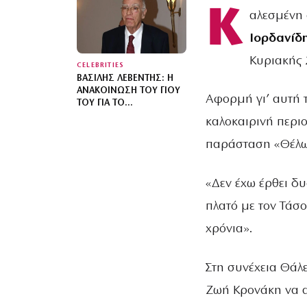
ΚΩΝΣΤΑΝΤΊΝΑ
Κ
αλεσμένη 
ΕΥΡΥΠΊΔΟΥ ΚΑΙ ΤΟ
ΔΗΜΌΣΙΟ «Σ’ ΑΓΑΠΏ»
Ιορδανίδ
Κυριακής 
CELEBRITIES
ΒΑΣΊΛΗΣ ΛΕΒΈΝΤΗΣ: Η
ΑΝΑΚΟΊΝΩΣΗ ΤΟΥ ΓΙΟΥ
Αφορμή γι’ αυτή 
ΤΟΥ ΓΙΑ ΤΟ
ΜΝΗΜΌΣΥΝΟ 40
καλοκαιρινή περιο
ΗΜΈΡΕΣ ΜΕΤΆ ΤΗΝ
ΑΠΏΛΕΙΆ ΤΟΥ
παράσταση «Θέλω 
«Δεν έχω έρθει δυ
πλατό με τον Τάσ
χρόνια».
Στη συνέχεια Θάλε
Ζωή Κρονάκη να αν