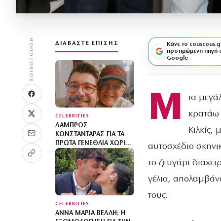
ΚΟΙΝΟΠΟΊΗΣΗ
ΔΙΑΒΆΣΤΕ ΕΠΊΣΗΣ
Κάνε το couscous.g
προτιμώμενη πηγή 
Google
Μ
ια μεγά
κρατάω 
CELEBRITIES
ΛΆΜΠΡΟΣ
Κιλκίς,
ΚΩΝΣΤΑΝΤΆΡΑΣ ΓΙΑ ΤΑ
ΠΡΏΤΑ ΓΕΝΈΘΛΙΑ ΧΩΡΊΣ
αυτοσχέδιο σκηνι
ΤΟΝ ΠΑΤΈΡΑ ΤΟΥ: «ΜΟΥ
ΧΡΩΣΤΆ ΜΙΑ ΕΠΊΣΚΕΨΗ»
το ζευγάρι διαχει
γέλια, απολαμβάν
τους.
CELEBRITIES
ΆΝΝΑ ΜΑΡΊΑ ΒΈΛΛΗ: Η