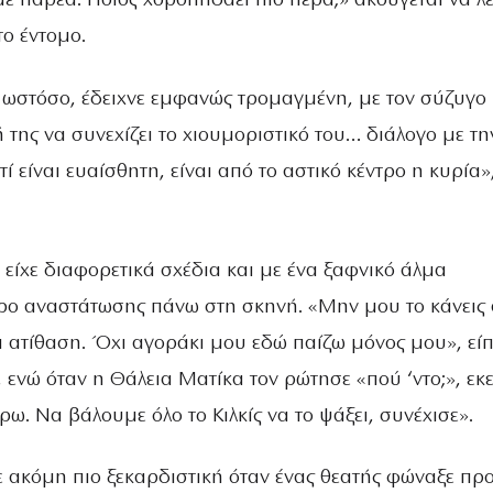
 παρέα. Ποιος χοροπηδάει πιο πέρα;» ακούγεται να λέ
ο έντομο.
 ωστόσο, έδειχνε εμφανώς τρομαγμένη, με τον σύζυγο 
της να συνεχίζει το χιουμοριστικό του… διάλογο με τη
ί είναι ευαίσθητη, είναι από το αστικό κέντρο η κυρία»,
 είχε διαφορετικά σχέδια και με ένα ξαφνικό άλμα
ρο αναστάτωσης πάνω στη σκηνή. «Μην μου το κάνεις 
ι ατίθαση. Όχι αγοράκι μου εδώ παίζω μόνος μου», είπ
 ενώ όταν η Θάλεια Ματίκα τον ρώτησε «πού ‘ντο;», εκε
ρω. Να βάλουμε όλο το Κιλκίς να το ψάξει, συνέχισε».
ε ακόμη πιο ξεκαρδιστική όταν ένας θεατής φώναξε προ