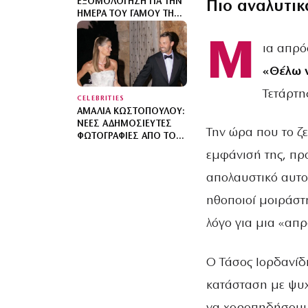
ΕΞΟΜΟΛΌΓΗΣΗ ΓΙΑ ΤΗΝ
Πιο αναλυτικ
ΗΜΈΡΑ ΤΟΥ ΓΆΜΟΥ ΤΗΣ
ΚΑΙ ΤΗΝ ΙΔΈΑ ΠΟΥ ΔΕΝ
ΠΈΤΥΧΕ – ΔΕΝ ΘΑ ΤΟ
Μ
ια απρό
ΞΑΝΑΈΚΑΝΑ
«Θέλω 
Τετάρτης
CELEBRITIES
ΑΜΑΛΊΑ ΚΩΣΤΟΠΟΎΛΟΥ:
ΝΈΕΣ ΑΔΗΜΟΣΊΕΥΤΕΣ
Την ώρα που το ζε
ΦΩΤΟΓΡΑΦΊΕΣ ΑΠΌ ΤΟΝ
ΓΆΜΟ ΤΗΣ ΣΤΗΝ ΠΎΛΟ –
εμφάνισή της, πρ
ΧΟΡΕΎΑΜΕ ΜΈΧΡΙ ΝΑ
ΑΝΑΤΕΊΛΕΙ Ο ΉΛΙΟΣ
απολαυστικό αυτοσ
ηθοποιοί μοιράστη
λόγο για μια «απ
Ο Τάσος Ιορδανίδη
κατάσταση με ψυχ