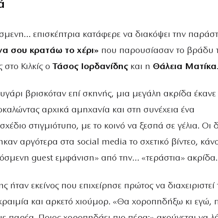
ά
σμενη… επισκέπτρια κατάφερε να διακόψει την παράσ
να σου κρατάω το χέρι»
που παρουσίασαν το βράδυ 
 στο Κιλκίς ο
Τάσος Ιορδανίδης
και η
Θάλεια Ματίκα
υγάρι βρισκόταν επί σκηνής, μια μεγάλη ακρίδα έκανε
οκαλώντας αρχικά αμηχανία και στη συνέχεια ένα
χέδιο στιγμιότυπο, με το κοινό να ξεσπά σε γέλια. Οι 
καν αργότερα στα social media το σχετικό βίντεο, κάν
ρόσμενη guest εμφάνιση» από την… «τεράστια» ακρίδα.
ς ήταν εκείνος που επιχείρησε πρώτος να διαχειριστεί 
ραιμία και αρκετό χιούμορ. «Θα χοροπηδήξω κι εγώ, 