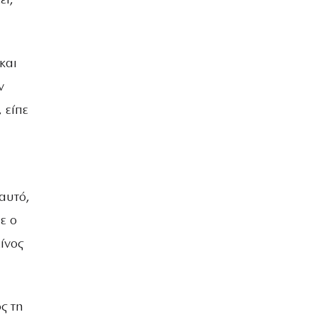
ει,
και
ν
 είπε
αυτό,
ε ο
ίνος
ς τη