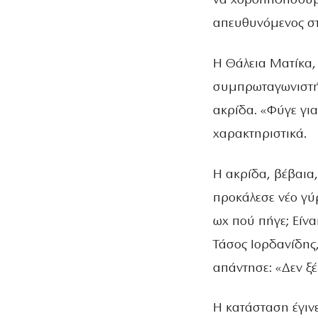
να χοροπηδήσουμε
απευθυνόμενος στ
Η Θάλεια Ματίκα,
συμπρωταγωνιστή 
ακρίδα. «Φύγε γιατ
χαρακτηριστικά.
Η ακρίδα, βέβαια,
προκάλεσε νέο γύ
ωχ πού πήγε; Είνα
Τάσος Ιορδανίδης,
απάντησε: «Δεν ξέ
Η κατάσταση έγιν