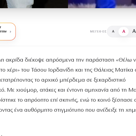
r
A
A
στην
A
ΜΈΓΕΘΟΣ
λη ακρίδα διέκοψε απρόσμενα την παράσταση «Θέλω 
το χέρι» του Τάσου Ιορδανίδη και της Θάλειας Ματίκα 
 μετατρέποντας το αρχικό μπέρδεμα σε ξεκαρδιστικό
κό. Με χιούμορ, ατάκες και έντονη αμηχανία από τη Μα
ρίστηκε το απρόοπτο επί σκηνής, ενώ το κοινό ξέσπασε 
οντας ένα αυθόρμητο στιγμιότυπο που ανέδειξε τη χημ