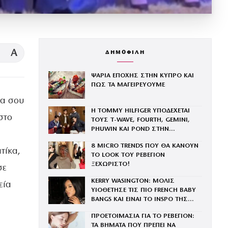
A
ΔΗΜΟΦΙΛΗ
ΨΑΡΙΑ ΕΠΟΧΗΣ ΣΤΗΝ ΚΥΠΡΟ ΚΑΙ
ΠΩΣ ΤΑ ΜΑΓΕΙΡΕΥΟΥΜΕ
να σου
Η TOMMY HILFIGER ΥΠΟΔΕΧΕΤΑΙ
στο
ΤΟΥΣ Τ-WAVE, FOURTH, GEMINI,
PHUWIN ΚΑΙ POND ΣΤΗΝ
ΟΙΚΟΓΕΝΕΙΑ ΤΟΥ BRAND
8 MICRO TRENDS ΠΟΥ ΘΑ ΚΑΝΟΥΝ
τίκα,
ΤΟ LOOK ΤΟΥ ΡΕΒΕΓΙΟΝ
ΞΕΧΩΡΙΣΤΟ!
σε
KERRY WASINGTON: ΜΟΛΙΣ
εία
ΥΙΟΘΕΤΗΣΕ ΤΙΣ ΠΙΟ FRENCH BABY
BANGS ΚΑΙ ΕΙΝΑΙ ΤΟ INSPO ΤΗΣ
ΧΡΟΝΙΑΣ
ΠΡΟΕΤΟΙΜΑΣΙΑ ΓΙΑ ΤΟ ΡΕΒΕΓΙΟΝ:
ΤΑ ΒΗΜΑΤΑ ΠΟΥ ΠΡΕΠΕΙ ΝΑ