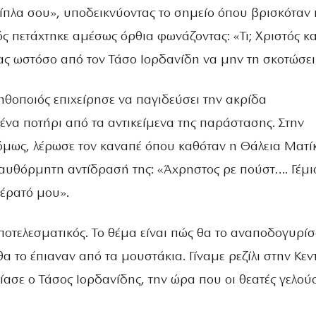
ίπλα σου», υποδεικνύοντας το σημείο όπου βρισκόταν 
ς πετάχτηκε αμέσως όρθια φωνάζοντας: «Τι; Χριστός κα
ας ωστόσο από τον Τάσο Ιορδανίδη να μην τη σκοτώσει
ηθοποιός επιχείρησε να παγιδεύσει την ακρίδα
ένα ποτήρι από τα αντικείμενα της παράστασης. Στην
όμως, λέρωσε τον καναπέ όπου καθόταν η Θάλεια Ματί
αυθόρμητη αντίδρασή της: «Άχρηστος ρε πούστ…. Γέμι
κέρατό μου».
ποτελεσματικός. Το θέμα είναι πώς θα το αναποδογυρί
α το έπιαναν από τα μουστάκια. Γίναμε ρεζίλι στην Κεν
ίασε ο Τάσος Ιορδανίδης, την ώρα που οι θεατές γελού