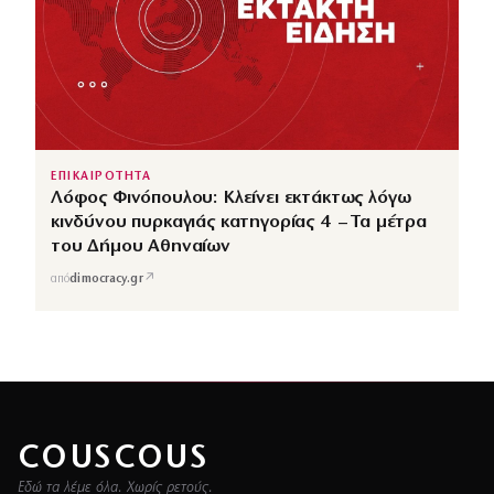
ΕΠΙΚΑΙΡΟΤΗΤΑ
Λόφος Φινόπουλου: Κλείνει εκτάκτως λόγω
κινδύνου πυρκαγιάς κατηγορίας 4 – Τα μέτρα
του Δήμου Αθηναίων
↗
από
dimocracy.gr
COUSCOUS
Εδώ τα λέμε όλα. Χωρίς ρετούς.