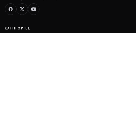
ΚΑΤΗΓΟΡΙΕΣ
ΡΟΗ ΕΙΔΗΣΕΩΝ
CELEBRITIES
GOSSIP
MEDIA
BEAUTY
FASHION
DECO
ΥΓΕΙΑ
TRAVEL
FITNESS
COOK
ΖΩΔΙΑ
ΕΤΑΙΡΕΙΑ
ΤΑΥΤΟΤΗΤΑ
ΠΟΛΙΤΙΚΉ COOKIES
ΌΡΟΙ ΧΡΉΣΗΣ