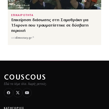
ΕΠΙΚΑΙΡΟΤΗΤΑ
Επιχείρηση διάσωσης στη Σαμοθράκη για
15χρονη που τραυματίστηκε σε δύσβατη
περιοχή
↗
από
dimocracy.gr
COUSCOUS
Εδώ τα λέμε όλα. Χωρίς ρετούς.
ΚΑΤΗΓΟΡΙΕΣ