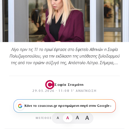
Λίγο πριν τις 11 το πρωί έφτασε στο Εφετείο Αθηνών η Σοφία
Πολυζωγοπούλου, για την εκδίκαση της υπόθεσης ξυλοδαρμού
της από τον πρώην σύζυγό της, Απόστολο Λύτρα. Σήμερα,…
Σοφία Σταμάτη
29.05.2026 · 11:08
·
1′ ΑΝΆΓΝΩΣΗ
Κάνε το couscous.gr προτιμώμενη πηγή στην Google
A
A
A
A
ΜΈΓΕΘΟΣ