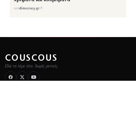
↗
από
dimocracy.gr
COUSCOUS
Εδώ τα λέμε όλα. Χωρίς ρετούς.
ΚΑΤΗΓΟΡΙΕΣ
ΡΟΗ ΕΙΔΗΣΕΩΝ
CELEBRITIES
GOSSIP
MEDIA
BEAUTY
FASHION