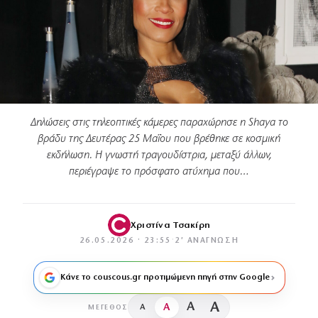
Δηλώσεις στις τηλεοπτικές κάμερες παραχώρησε η Shaya το
βράδυ της Δευτέρας 25 Μαΐου που βρέθηκε σε κοσμική
εκδήλωση. Η γνωστή τραγουδίστρια, μεταξύ άλλων,
περιέγραψε το πρόσφατο ατύχημα που…
Χριστίνα Τσακίρη
26.05.2026 · 23:55
·
2′ ΑΝΆΓΝΩΣΗ
Κάνε το couscous.gr προτιμώμενη πηγή στην Google
A
A
A
A
ΜΈΓΕΘΟΣ