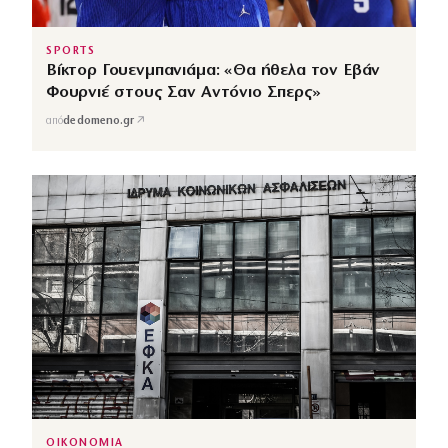
SPORTS
Βίκτορ Γουενμπανιάμα: «Θα ήθελα τον Εβάν
Φουρνιέ στους Σαν Αντόνιο Σπερς»
↗
από
dedomeno.gr
ΟΙΚΟΝΟΜΙΑ