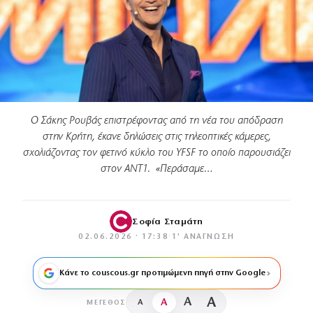
Ο Σάκης Ρουβάς επιστρέφοντας από τη νέα του απόδραση
στην Κρήτη, έκανε δηλώσεις στις τηλεοπτικές κάμερες,
σχολιάζοντας τον φετινό κύκλο του YFSF το οποίο παρουσιάζει
στον ANT1. «Περάσαμε…
Σοφία Σταμάτη
02.06.2026 · 17:38
·
1′ ΑΝΆΓΝΩΣΗ
Κάνε το couscous.gr προτιμώμενη πηγή στην Google
A
A
A
A
ΜΈΓΕΘΟΣ