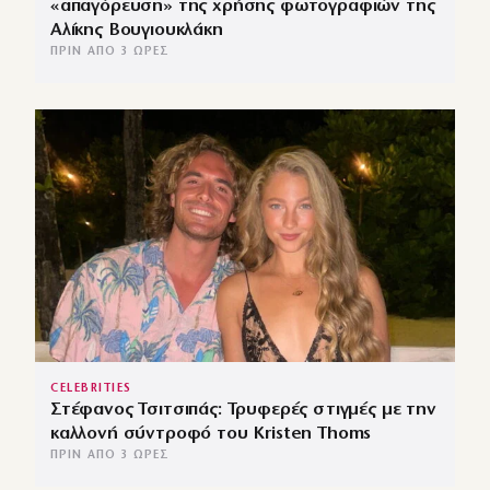
«απαγόρευση» της χρήσης φωτογραφιών της
Αλίκης Βουγιουκλάκη
ΠΡΙΝ ΑΠΌ 3 ΏΡΕΣ
CELEBRITIES
Στέφανος Τσιτσιπάς: Τρυφερές στιγμές με την
καλλονή σύντροφό του Kristen Thoms
ΠΡΙΝ ΑΠΌ 3 ΏΡΕΣ