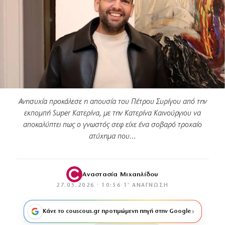
Ανησυχία προκάλεσε η απουσία του Πέτρου Συρίγου από την
εκπομπή Super Κατερίνα, με την Κατερίνα Καινούργιου να
αποκαλύπτει πως ο γνωστός σεφ είχε ένα σοβαρό τροχαίο
ατύχημα που…
Αναστασία Μιχαηλίδου
27.05.2026 · 10:56
·
1′ ΑΝΆΓΝΩΣΗ
Κάνε το couscous.gr προτιμώμενη πηγή στην Google