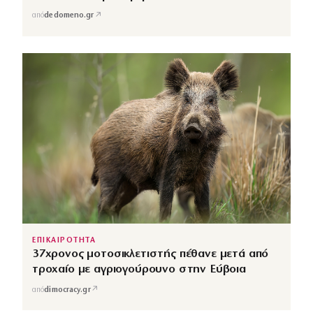
↗
από
dedomeno.gr
ΕΠΙΚΑΙΡΟΤΗΤΑ
37χρονος μοτοσικλετιστής πέθανε μετά από
τροχαίο με αγριογούρουνο στην Εύβοια
↗
από
dimocracy.gr