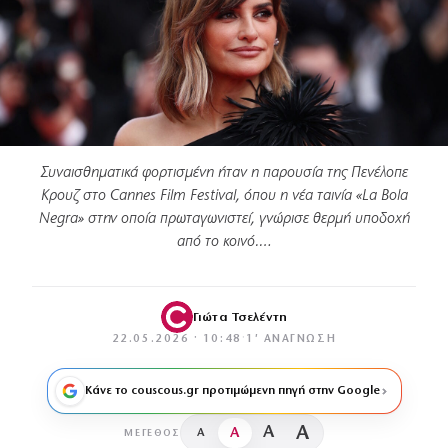
Συναισθηματικά φορτισμένη ήταν η παρουσία της Πενέλοπε
Κρουζ στο Cannes Film Festival, όπου η νέα ταινία «La Bola
Negra» στην οποία πρωταγωνιστεί, γνώρισε θερμή υποδοχή
από το κοινό.…
Γιώτα Τσελέντη
22.05.2026 · 10:48
·
1′ ΑΝΆΓΝΩΣΗ
Κάνε το couscous.gr προτιμώμενη πηγή στην Google
A
A
A
A
ΜΈΓΕΘΟΣ