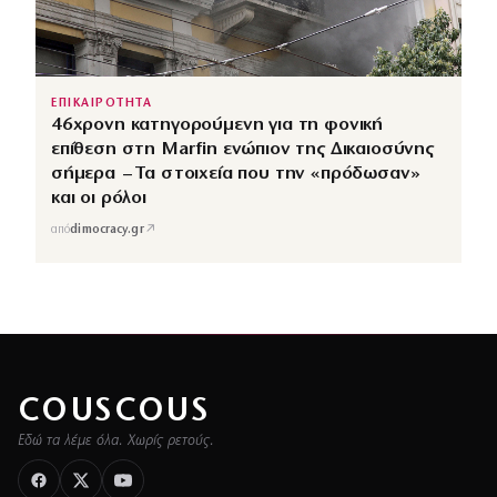
ΕΠΙΚΑΙΡΟΤΗΤΑ
46χρονη κατηγορούμενη για τη φονική
επίθεση στη Marfin ενώπιον της Δικαιοσύνης
σήμερα – Τα στοιχεία που την «πρόδωσαν»
και οι ρόλοι
↗
από
dimocracy.gr
COUSCOUS
Εδώ τα λέμε όλα. Χωρίς ρετούς.