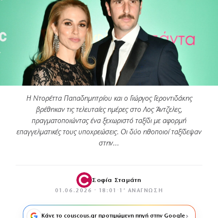
Η Ντορέττα Παπαδημητρίου και ο Γιώργος Γεροντιδάκης
βρέθηκαν τις τελευταίες ημέρες στο Λος Άντζελες,
πραγματοποιώντας ένα ξεχωριστό ταξίδι με αφορμή
επαγγελματικές τους υποχρεώσεις. Οι δύο ηθοποιοί ταξίδεψαν
στην…
Σοφία Σταμάτη
01.06.2026 · 18:01
·
1′ ΑΝΆΓΝΩΣΗ
Κάνε το couscous.gr προτιμώμενη πηγή στην Google