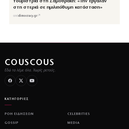
τουρίστρια στη Σαμοθράκη: «Την έβγαλαν
στη στεριά σε ημιλιπόθυμη κατάσταση»
↗
από
dimocracy.gr
COUSCOUS
Εδώ τα λέμε όλα. Χωρίς ρετούς.
ΚΑΤΗΓΟΡΙΕΣ
ΡΟΗ ΕΙΔΗΣΕΩΝ
CELEBRITIES
GOSSIP
MEDIA