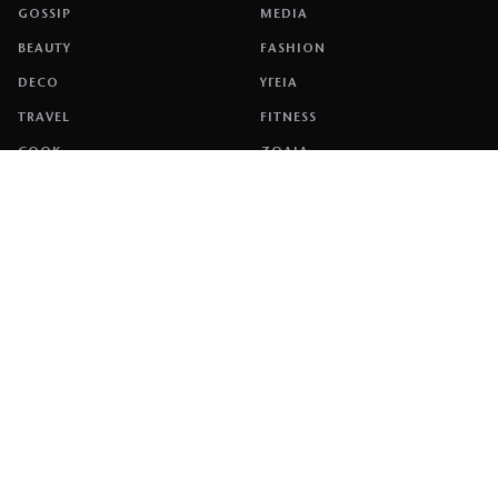
GOSSIP
MEDIA
BEAUTY
FASHION
DECO
ΥΓΕΙΑ
TRAVEL
FITNESS
COOK
ΖΩΔΙΑ
ΕΤΑΙΡΕΙΑ
ΤΑΥΤΟΤΗΤΑ
ΠΟΛΙΤΙΚΉ COOKIES
ΌΡΟΙ ΧΡΉΣΗΣ
ΕΠΙΚΟΙΝΩΝΙΑ
ΔΙΑΦΗΜΙΣΗ
ΕΠΙΚΟΙΝΩΝΙΑ
NETWORK