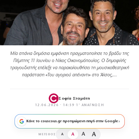
Μία σπάνια δημόσια εμφάνιση πραγματοποίησε το βράδυ της
Πέμπτης 11 Ιουνίου ο Νίκος Οικονομόπουλος. Ο δημοφιλής
τραγουδιστής επέλεξε να παρακολουθήσει τη μουσικοθεατρική
παράσταση «Του αγοριού απέναντι» στο Άλσος,…
Σοφία Σταμάτη
12.06.2026 · 14:59
·
1′ ΑΝΆΓΝΩΣΗ
Κάνε το couscous.gr προτιμώμενη πηγή στην Google
A
A
A
A
ΜΈΓΕΘΟΣ