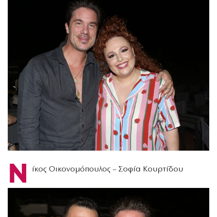
Ν
ίκος Οικονομόπουλος – Σοφία Κουρτίδου