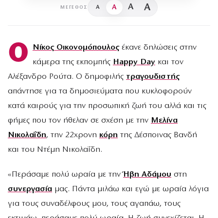
A
A
A
A
ΜΈΓΕΘΟΣ
Ο
Νίκος Οικονομόπουλος
έκανε δηλώσεις στην
κάμερα της εκπομπής
Happy Day
και τον
Αλέξανδρο Ρούτα. Ο δημοφιλής
τραγουδιστής
απάντησε για τα δημοσιεύματα που κυκλοφορούν
κατά καιρούς για την προσωπική ζωή του αλλά και τις
φήμες που τον ήθελαν σε σχέση με την
Μελίνα
Νικολαΐδη
, την 22χρονη
κόρη
της Δέσποινας Βανδή
και του Ντέμη Νικολαΐδη.
«Περάσαμε πολύ ωραία με την
Ήβη Αδάμου
στη
συνεργασία
μας. Πάντα μιλάω και εγώ με ωραία λόγια
για τους συναδέλφους μου, τους αγαπάω, τους