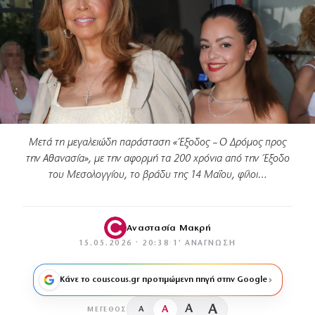
Μετά τη μεγαλειώδη παράσταση «Έξοδος – Ο Δρόμος προς
την Αθανασία», με την αφορμή τα 200 χρόνια από την Έξοδο
του Μεσολογγίου, το βράδυ της 14 Μαΐου, φίλοι…
Αναστασία Μακρή
15.05.2026 · 20:38
·
1′ ΑΝΆΓΝΩΣΗ
Κάνε το couscous.gr προτιμώμενη πηγή στην Google
A
A
A
A
ΜΈΓΕΘΟΣ