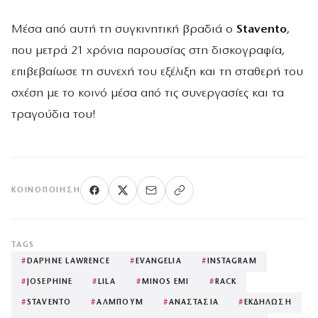
Μέσα από αυτή τη συγκινητική βραδιά ο
Stavento
,
που μετρά 21 χρόνια παρουσίας στη δισκογραφία,
επιβεβαίωσε τη συνεχή του εξέλιξη και τη σταθερή του
σχέση με το κοινό μέσα από τις συνεργασίες και τα
τραγούδια του!
ΚΟΙΝΟΠΟΊΗΣΗ
TAGS
#
DAPHNE LAWRENCE
#
EVANGELIA
#
INSTAGRAM
#
JOSEPHINE
#
LILA
#
MINOS EMI
#
RACK
#
STAVENTO
#
ΑΛΜΠΟΥΜ
#
ΑΝΑΣΤΑΣΙΑ
#
ΕΚΔΗΛΩΣΗ