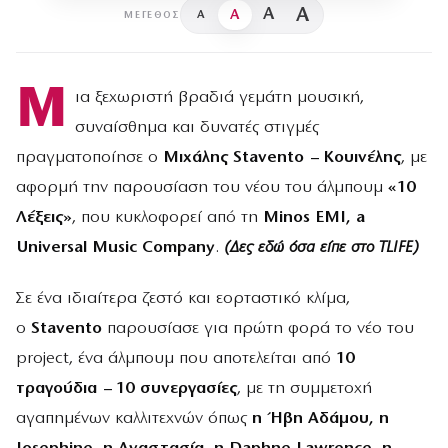
A
A
A
A
ΜΈΓΕΘΟΣ
Μ
ια ξεχωριστή βραδιά γεμάτη μουσική,
συναίσθημα και δυνατές στιγμές
πραγματοποίησε ο
Μιχάλης Stavento – Κουινέλης
, με
αφορμή την παρουσίαση του νέου του άλμπουμ
«10
Λέξεις»
, που κυκλοφορεί από τη
Minos EMI, a
Universal Music Company
.
(Δες εδώ όσα είπε στο TLIFE)
Σε ένα ιδιαίτερα ζεστό και εορταστικό κλίμα,
ο
Stavento
παρουσίασε για πρώτη φορά το νέο του
project, ένα άλμπουμ που αποτελείται από
10
τραγούδια – 10 συνεργασίες
, με τη συμμετοχή
αγαπημένων καλλιτεχνών όπως
η Ήβη Αδάμου, η