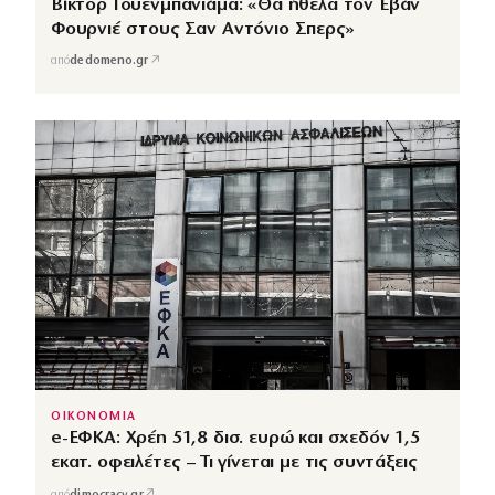
Βίκτορ Γουενμπανιάμα: «Θα ήθελα τον Εβάν
Φουρνιέ στους Σαν Αντόνιο Σπερς»
↗
από
dedomeno.gr
ΟΙΚΟΝΟΜΙΑ
e-ΕΦΚΑ: Χρέη 51,8 δισ. ευρώ και σχεδόν 1,5
εκατ. οφειλέτες – Τι γίνεται με τις συντάξεις