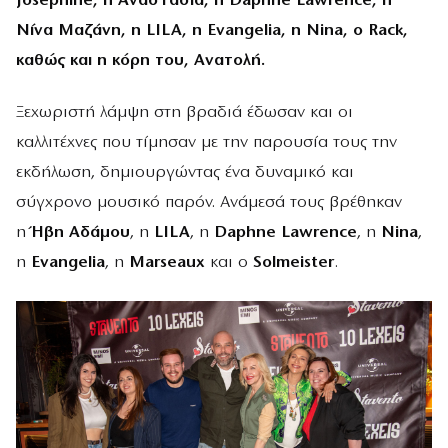
Josephine, η Αναστασία, η Daphne Lawrence, η
Νίνα Μαζάνη, η LILA, η Evangelia, η Nina, ο Rack,
καθώς και η κόρη του, Ανατολή.
Ξεχωριστή λάμψη στη βραδιά έδωσαν και οι
καλλιτέχνες που τίμησαν με την παρουσία τους την
εκδήλωση, δημιουργώντας ένα δυναμικό και
σύγχρονο μουσικό παρόν. Ανάμεσά τους βρέθηκαν
η
Ήβη Αδάμου
, η
LILA
, η
Daphne
Lawrence
, η
Nina
,
η
Evangelia
, η
Marseaux
και ο
Solmeister
.