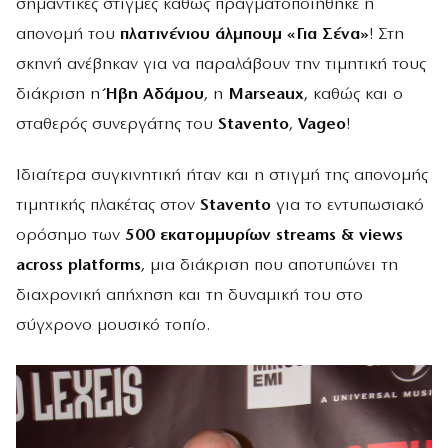
σημαντικές στιγμές καθώς πραγματοποιήθηκε η
απονομή του
πλατινένιου άλμπουμ «Για Σένα»
! Στη
σκηνή ανέβηκαν για να παραλάβουν την τιμητική τους
διάκριση η
Ήβη Αδάμου
, η
Marseaux
, καθώς και ο
σταθερός συνεργάτης του
Stavento
,
Vageo
!
Ιδιαίτερα συγκινητική ήταν και η στιγμή της απονομής
τιμητικής πλακέτας στον
Stavento
για το εντυπωσιακό
ορόσημο των
500 εκατομμυρίων streams & views
across platforms
, μια διάκριση που αποτυπώνει τη
διαχρονική απήχηση και τη δυναμική του στο
σύγχρονο μουσικό τοπίο.