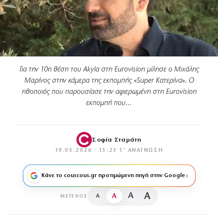
Για την 10η θέση του Akyla στη Eurovision μίλησε ο Μιχάλης
Μαρίνος στην κάμερα της εκπομπής «Super Κατερίνα». Ο
ηθοποιός που παρουσίασε την αφιερωμένη στη Eurovision
εκπομπή που…
Σοφία Σταμάτη
19.05.2026 · 15:23
·
1′ ΑΝΆΓΝΩΣΗ
Κάνε το couscous.gr προτιμώμενη πηγή στην Google
A
A
A
A
ΜΈΓΕΘΟΣ