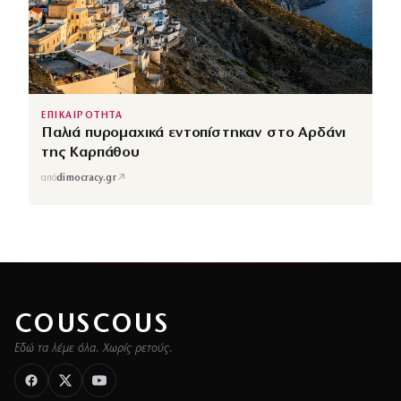
ΕΠΙΚΑΙΡΟΤΗΤΑ
Παλιά πυρομαχικά εντοπίστηκαν στο Αρδάνι
της Καρπάθου
↗
από
dimocracy.gr
COUSCOUS
Εδώ τα λέμε όλα. Χωρίς ρετούς.