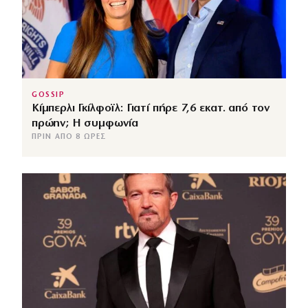
GOSSIP
Κίμπερλι Γκίλφοϊλ: Γιατί πήρε 7,6 εκατ. από τον
πρώην; Η συμφωνία
ΠΡΙΝ ΑΠΌ 8 ΏΡΕΣ