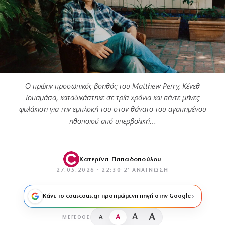
Ο πρώην προσωπικός βοηθός του Matthew Perry, Κένεθ
Ιουαμάσα, καταδικάστηκε σε τρία χρόνια και πέντε μήνες
φυλάκιση για την εμπλοκή του στον θάνατο του αγαπημένου
ηθοποιού από υπερβολική…
Κατερίνα Παπαδοπούλου
27.05.2026 · 22:30
·
2′ ΑΝΆΓΝΩΣΗ
Κάνε το couscous.gr προτιμώμενη πηγή στην Google
A
A
A
A
ΜΈΓΕΘΟΣ