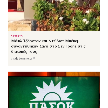
SPORTS
Μάικλ Τζόρνταν και Ντέιβιντ Μπέκαμ
συναντήθηκαν ξανά στο Σεν Τροπέ στις
διακοπές τους
↗
από
dedomeno.gr