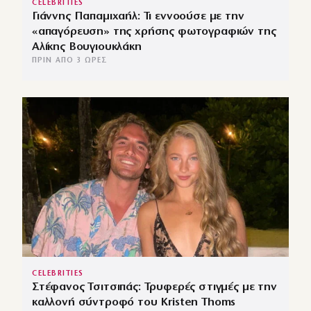
CELEBRITIES
Γιάννης Παπαμιχαήλ: Τι εννοούσε με την
«απαγόρευση» της χρήσης φωτογραφιών της
Αλίκης Βουγιουκλάκη
ΠΡΙΝ ΑΠΌ 3 ΏΡΕΣ
CELEBRITIES
Στέφανος Τσιτσιπάς: Τρυφερές στιγμές με την
καλλονή σύντροφό του Kristen Thoms