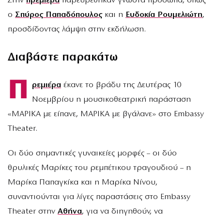
Στην
πρεμιέρα
παρευρέθηκαν γνωστά πρόσωπα, όπως
ο
Σπύρος Παπαδόπουλος
και η
Ευδοκία Ρουμελιώτη
,
προσδίδοντας λάμψη στην εκδήλωση.
Διαβάστε παρακάτω
Π
ρεμιέρα
έκανε το βράδυ της Δευτέρας 10
Νοεμβρίου η μουσικοθεατρική παράσταση
«ΜΑΡΙΚΑ με είπανε, ΜΑΡΙΚΑ με βγάλανε» στο Embassy
Theater.
Οι δύο σημαντικές γυναικείες μορφές – οι δύο
θρυλικές Μαρίκες του ρεμπέτικου τραγουδιού – η
Μαρίκα Παπαγκίκα και η Μαρίκα Νίνου,
συναντιούνται για λίγες παραστάσεις στο Embassy
Theater στην
Αθήνα
, για να διηγηθούν, να