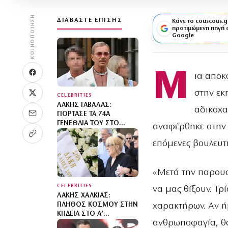
ΚΟΙΝΟΠΟΊΗΣΗ
ΔΙΑΒΆΣΤΕ ΕΠΊΣΗΣ
Κάνε το couscous.g
προτιμώμενη πηγή 
Google
Μ
ια αποκ
στην εκ
CELEBRITIES
ΛΆΚΗΣ ΓΑΒΑΛΆΣ:
αδικοχα
ΓΙΌΡΤΑΣΕ ΤΑ 74Α
ΓΕΝΈΘΛΙΆ ΤΟΥ ΣΤΟ
αναφέρθηκε στην δ
ΕΣΤΙΑΤΌΡΙΟ ΤΗΣ
ΑΡΓΥΡΏΣ
επόμενες βουλευτι
ΜΠΑΡΜΠΑΡΊΓΟΥ ΜΕ
ΑΓΑΠΗΜΈΝΟΥΣ ΦΊΛΟΥΣ
«Μετά την παρου
CELEBRITIES
να μας θίξουν. Τρ
ΛΆΚΗΣ ΧΑΛΚΙΆΣ:
χαρακτήρων. Αν ή
ΠΛΉΘΟΣ ΚΌΣΜΟΥ ΣΤΗΝ
ΚΗΔΕΊΑ ΣΤΟ Α’
ανθρωποφαγία, θα
ΝΕΚΡΟΤΑΦΕΊΟ ΑΘΗΝΏΝ