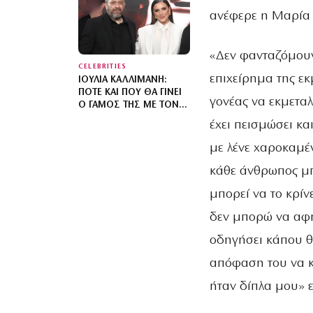
ανέφερε η Μαρία
«Δεν φανταζόμουν
CELEBRITIES
επιχείρημα της εκ
ΙΟΥΛΊΑ ΚΑΛΛΙΜΆΝΗ:
ΠΌΤΕ ΚΑΙ ΠΟΎ ΘΑ ΓΊΝΕΙ
γονέας να εκμεταλ
Ο ΓΆΜΟΣ ΤΗΣ ΜΕ ΤΟΝ
ΜΙΧΆΛΗ ΤΟΥΡΑΤΖΊΔΗ
έχει πεισμώσει κα
με λένε χαροκαμέν
κάθε άνθρωπος μπο
μπορεί να το κρίνε
δεν μπορώ να αφή
οδηγήσει κάπου θ
απόφαση του να κά
ήταν δίπλα μου» 