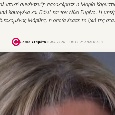
αλυπτική συνέντευξη παραχώρησε η Μαρία Καρυστι
πή Χαμογέλα και Πάλι! και τον Νίκο Συρίγο. Η μητέ
δικοχαμένης Μάρθης, η οποία έχασε τη ζωή της στ
Σοφία Σταμάτη
31.05.2026 · 10:30
·
2′ ΑΝΆΓΝΩΣΗ