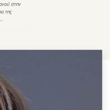
ανού στην
ρα της
α…