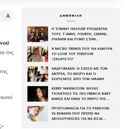
A
ΔΗΜΟΦΙΛΗ
Η TOMMY HILFIGER ΥΠΟΔΕΧΕΤΑΙ
ΤΟΥΣ Τ-WAVE, FOURTH, GEMINI,
PHUWIN ΚΑΙ POND ΣΤΗΝ
νού
ΟΙΚΟΓΕΝΕΙΑ ΤΟΥ BRAND
8 MICRO TRENDS ΠΟΥ ΘΑ ΚΑΝΟΥΝ
ρα της
ΤΟ LOOK ΤΟΥ ΡΕΒΕΓΙΟΝ
ΞΕΧΩΡΙΣΤΟ!
ΑΝΔΡΟΜΑΧΗ: Η ΣΧΕΣΗ ΜΕ ΤΟΝ
στις
ΑΝΤΡΕΑ, ΤΟ ΜΩΡΟ ΚΑΙ Ο
ΧΩΡΙΣΜΟΣ ΑΠΟ ΤΟΝ ΛΙΒΑΝΗ
KERRY WASINGTON: ΜΟΛΙΣ
ΥΙΟΘΕΤΗΣΕ ΤΙΣ ΠΙΟ FRENCH BABY
σκοπό
BANGS ΚΑΙ ΕΙΝΑΙ ΤΟ INSPO ΤΗΣ
ΧΡΟΝΙΑΣ
ΠΡΟΕΤΟΙΜΑΣΙΑ ΓΙΑ ΤΟ ΡΕΒΕΓΙΟΝ:
ΤΑ ΒΗΜΑΤΑ ΠΟΥ ΠΡΕΠΕΙ ΝΑ
ΑΚΟΛΟΥΘΗΣΕΙΣ ΓΙΑ ΝΑ ΕΙΣΑΙ
ΕΝΤΥΠΩΣΙΑΚΗ ΤΗΝ ΠΙΟ ΛΑΜΠΕΡΗ
ς»