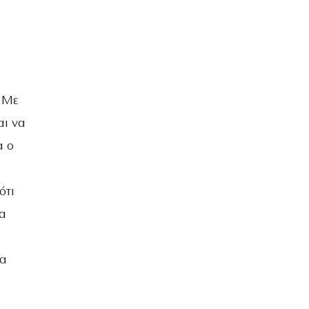
ΒΡΑΔΙΑ ΤΟΥ ΧΡΟΝΟΥ
. Με
αι να
α ο
ότι
να
θα