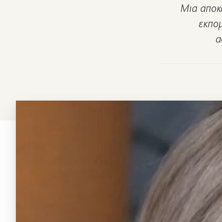
Μια αποκ
εκπομ
α