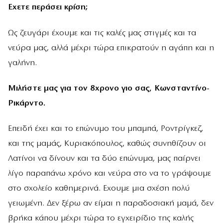
Εχετε περάσει κρίση;
Ως ζευγάρι έχουµε και τις καλές µας στιγµές και τα
νεύρα µας, αλλά µέχρι τώρα επικρατούν η αγάπη και η
γαλήνη.
Μιλήστε µας για τον 8χρονο γιο σας, Κωνσταντίνο-
Ρικάρντο.
Επειδή έχει και το επώνυµο του µπαµπά, Ροντρίγκεζ,
και της µαµάς, Κυριακόπουλος, καθώς συνηθίζουν οι
Λατίνοι να δίνουν και τα δύο επώνυµα, µας παίρνει
λίγο παραπάνω χρόνο και νεύρα στο να το γράψουµε
στο σχολείο καθηµερινά. Εχουµε µια σχέση πολύ
γειωµένη. ∆εν ξέρω αν είµαι η παραδοσιακή µαµά, δεν
βρήκα κάπου µέχρι τώρα το εγχειρίδιο της καλής