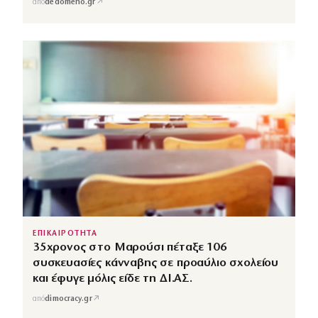
↗
από
dedomeno.gr
ΕΠΙΚΑΙΡΟΤΗΤΑ
35χρονος στο Μαρούσι πέταξε 106
συσκευασίες κάνναβης σε προαύλιο σχολείου
και έφυγε μόλις είδε τη ΔΙ.ΑΣ.
↗
από
dimocracy.gr