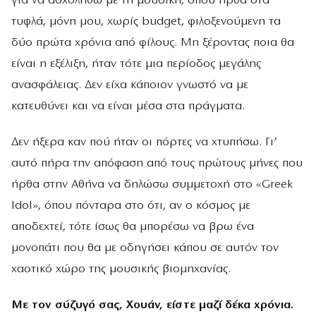
για να ασχοληθώ µε τη µουσική, όπου ήρθα στα
τυφλά, µόνη µου, χωρίς budget, φιλοξενούµενη τα
δύο πρώτα χρόνια από φίλους. Μη ξέροντας ποια θα
είναι η εξέλιξη, ήταν τότε µια περίοδος µεγάλης
ανασφάλειας. ∆εν είχα κάποιον γνωστό να µε
κατευθύνει και να είναι µέσα στα πράγµατα.
∆εν ήξερα καν πού ήταν οι πόρτες να χτυπήσω. Γι’
αυτό πήρα την απόφαση από τους πρώτους µήνες που
ήρθα στην Αθήνα να δηλώσω συµµετοχή στο «Greek
Idol», όπου πόνταρα στο ότι, αν ο κόσµος µε
αποδεχτεί, τότε ίσως θα µπορέσω να βρω ένα
µονοπάτι που θα µε οδηγήσει κάπου σε αυτόν τον
χαοτικό χώρο της µουσικής βιοµηχανίας.
Με τον σύζυγό σας, Χουάν, είστε µαζί δέκα χρόνια.