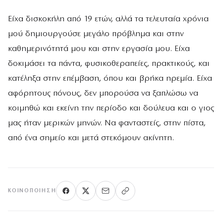
Είχα δισκοκήλη από 19 ετών, αλλά τα τελευταία χρόνια
µού δηµιουργούσε µεγάλο πρόβληµα και στην
καθηµερινότητά µου και στην εργασία µου. Είχα
δοκιµάσει τα πάντα, φυσικοθεραπείες, πρακτικούς, και
κατέληξα στην επέµβαση, όπου και βρήκα ηρεµία. Είχα
αφόρητους πόνους, δεν µπορούσα να ξαπλώσω να
κοιµηθώ και εκείνη την περίοδο και δούλευα και ο γιος
µας ήταν µερικών µηνών. Να φανταστείς, στην πίστα,
από ένα σηµείο και µετά στεκόµουν ακίνητη.
ΚΟΙΝΟΠΟΊΗΣΗ