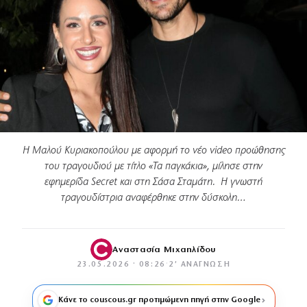
Η Μαλού Κυριακοπούλου με αφορμή το νέο video προώθησης
του τραγουδιού µε τίτλο «Τα παγκάκια», μίλησε στην
εφημερίδα Secret και στη Σάσα Σταμάτη. Η γνωστή
τραγουδίστρια αναφέρθηκε στην δύσκολη…
Αναστασία Μιχαηλίδου
23.05.2026 · 08:26
·
2′ ΑΝΆΓΝΩΣΗ
Κάνε το couscous.gr προτιμώμενη πηγή στην Google