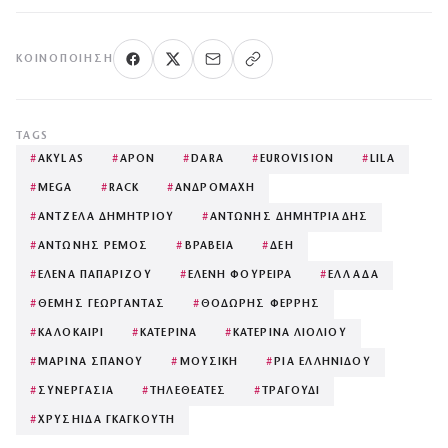
ΚΟΙΝΟΠΟΊΗΣΗ
TAGS
#
AKYLAS
#
APON
#
DARA
#
EUROVISION
#
LILA
#
MEGA
#
RACK
#
ΑΝΔΡΟΜΑΧΗ
#
ΑΝΤΖΕΛΑ ΔΗΜΗΤΡΙΟΥ
#
ΑΝΤΩΝΗΣ ΔΗΜΗΤΡΙΑΔΗΣ
#
ΑΝΤΩΝΗΣ ΡΕΜΟΣ
#
ΒΡΑΒΕΙΑ
#
ΔΕΗ
#
ΕΛΕΝΑ ΠΑΠΑΡΙΖΟΥ
#
ΕΛΕΝΗ ΦΟΥΡΕΙΡΑ
#
ΕΛΛΑΔΑ
#
ΘΕΜΗΣ ΓΕΩΡΓΑΝΤΑΣ
#
ΘΟΔΩΡΗΣ ΦΕΡΡΗΣ
#
ΚΑΛΟΚΑΙΡΙ
#
ΚΑΤΕΡΙΝΑ
#
ΚΑΤΕΡΙΝΑ ΛΙΟΛΙΟΥ
#
ΜΑΡΙΝΑ ΣΠΑΝΟΥ
#
ΜΟΥΣΙΚΗ
#
ΡΙΑ ΕΛΛΗΝΙΔΟΥ
#
ΣΥΝΕΡΓΑΣΙΑ
#
ΤΗΛΕΘΕΑΤΕΣ
#
ΤΡΑΓΟΥΔΙ
#
ΧΡΥΣΗΙΔΑ ΓΚΑΓΚΟΥΤΗ