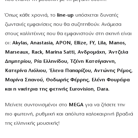
Όπως κάθε χρονιά, το
line-up
υπόσχεται δυνατές
ζωντανές εμφανίσεις που θα συζητηθούν. Ανάμεσα
στους καλλιτέχνες που θα εμφανιστούν στη σκηνή είναι
οι:
Akylas, Anastasia, APON, Ellize, FY, Lila, Manos,
Marseaux, Rack, Marina Satti, Ανδρομάχη, Άντζελα
Δημητρίου, Ρία Ελληνίδου, Τζένη Κατσίγιαννη,
Κατερίνα Λιόλιου, Έλενα Παπαρίζου, Αντώνης Ρέμος,
Μαρίνα Σπανού, Θοδωρής Φέρρης, Ελένη Φουρέιρα
και η νικήτρια της φετινής
Eurovision
,
Dara
.
Μείνετε συντονισμένοι στο
MEGA
για να ζήσετε την
πιο φωτεινή, ρυθμική και απόλυτα καλοκαιρινή βραδιά
της ελληνικής μουσικής!