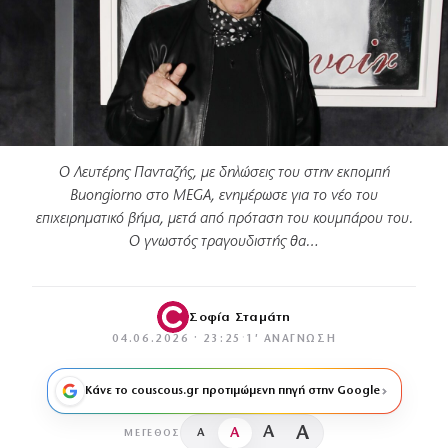
Ο Λευτέρης Πανταζής, με δηλώσεις του στην εκπομπή
Buongiorno στο MEGA, ενημέρωσε για το νέο του
επιχειρηματικό βήμα, μετά από πρόταση του κουμπάρου του.
Ο γνωστός τραγουδιστής θα…
Σοφία Σταμάτη
04.06.2026 · 23:25
·
1′ ΑΝΆΓΝΩΣΗ
Κάνε το couscous.gr προτιμώμενη πηγή στην Google
A
A
A
A
ΜΈΓΕΘΟΣ