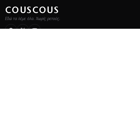
COUSCOUS
Εδώ τα λέμε όλα. Χωρίς ρετούς.
ΚΑΤΗΓΟΡΙΕΣ
ΡΟΗ ΕΙΔΗΣΕΩΝ
CELEBRITIES
GOSSIP
MEDIA
BEAUTY
FASHION
DECO
ΥΓΕΙΑ
TRAVEL
FITNESS
COOK
ΖΩΔΙΑ
ΕΤΑΙΡΕΙΑ