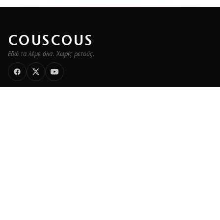
COUSCOUS
Εδώ τα λέμε όλα. Χωρίς ρετούς.
ΚΑΤΗΓΟΡΙΕΣ
ΡΟΗ ΕΙΔΗΣΕΩΝ
CELEBRITIES
GOSSIP
MEDIA
BEAUTY
FASHION
DECO
ΥΓΕΙΑ
TRAVEL
FITNESS
COOK
ΖΩΔΙΑ