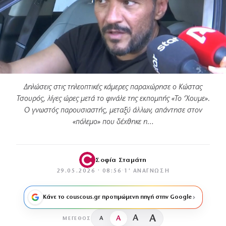
Δηλώσεις στις τηλεοπτικές κάμερες παραχώρησε ο Κώστας
Τσουρός, λίγες ώρες μετά το φινάλε της εκπομπής «Το ‘Χουμε».
Ο γνωστός παρουσιαστής, μεταξύ άλλων, απάντησε στον
«πόλεμο» που δέχθηκε η…
Σοφία Σταμάτη
29.05.2026 · 08:56
·
1′ ΑΝΆΓΝΩΣΗ
Κάνε το couscous.gr προτιμώμενη πηγή στην Google
A
A
A
A
ΜΈΓΕΘΟΣ