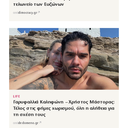
τελωνείο των Ευζώνων
↗
από
dimocracy.gr
LIFE
Γαρυφαλλιά Καληφώνη – Χρήστος Μάστορας:
Τέλος στις φήμες χωρισμού, όλη η αλήθεια για
τη σχέση τους
↗
από
dedomeno.gr