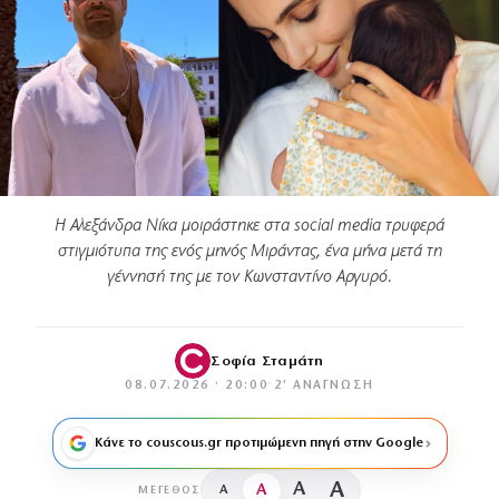
Η Αλεξάνδρα Νίκα μοιράστηκε στα social media τρυφερά
στιγμιότυπα της ενός μηνός Μιράντας, ένα μήνα μετά τη
γέννησή της με τον Κωνσταντίνο Αργυρό.
Σοφία Σταμάτη
08.07.2026 · 20:00
·
2′ ΑΝΆΓΝΩΣΗ
Κάνε το couscous.gr προτιμώμενη πηγή στην Google
A
A
A
A
ΜΈΓΕΘΟΣ