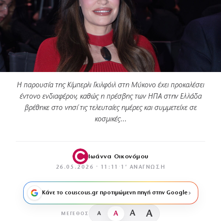
Η παρουσία της Κίμπερλι Γκιλφόιλ στη Μύκονο έχει προκαλέσει
έντονο ενδιαφέρον, καθώς η πρέσβης των ΗΠΑ στην Ελλάδα
βρέθηκε στο νησί τις τελευταίες ημέρες και συμμετείχε σε
κοσμικές…
Ιωάννα Οικονόμου
26.05.2026 · 11:11
·
1′ ΑΝΆΓΝΩΣΗ
Κάνε το couscous.gr προτιμώμενη πηγή στην Google
A
A
A
A
ΜΈΓΕΘΟΣ