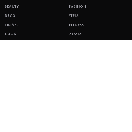
BEAUTY
FASHION
DECO
ΥΓΕΙΑ
TRAVEL
FITNESS
COOK
ΖΩΔΙΑ
ΕΤΑΙΡΕΙΑ
ΤΑΥΤΟΤΗΤΑ
ΠΟΛΙΤΙΚΉ COOKIES
ΌΡΟΙ ΧΡΉΣΗΣ
ΕΠΙΚΟΙΝΩΝΙΑ
ΔΙΑΦΗΜΙΣΗ
ΕΠΙΚΟΙΝΩΝΙΑ
NETWORK