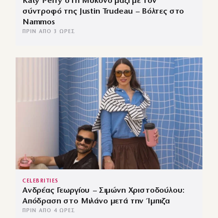
Katy Perry στη Μύκονο μαζί με τον
σύντροφό της Justin Trudeau – Βόλτες στο
Nammos
ΠΡΙΝ ΑΠΌ 3 ΏΡΕΣ
CELEBRITIES
Ανδρέας Γεωργίου – Σιμώνη Χριστοδούλου:
Απόδραση στο Μιλάνο μετά την Ίμπιζα
ΠΡΙΝ ΑΠΌ 4 ΏΡΕΣ