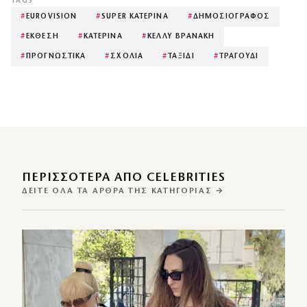
TAGS
#
EUROVISION
#
SUPER ΚΑΤΕΡΙΝΑ
#
ΔΗΜΟΣΙΟΓΡΑΦΟΣ
#
ΕΚΘΕΣΗ
#
ΚΑΤΕΡΙΝΑ
#
ΚΕΛΛΥ ΒΡΑΝΑΚΗ
#
ΠΡΟΓΝΩΣΤΙΚΑ
#
ΣΧΟΛΙΑ
#
ΤΑΞΙΔΙ
#
ΤΡΑΓΟΥΔΙ
ΠΕΡΙΣΣΌΤΕΡΑ ΑΠΌ CELEBRITIES
ΔΕΊΤΕ ΌΛΑ ΤΑ ΆΡΘΡΑ ΤΗΣ ΚΑΤΗΓΟΡΊΑΣ →