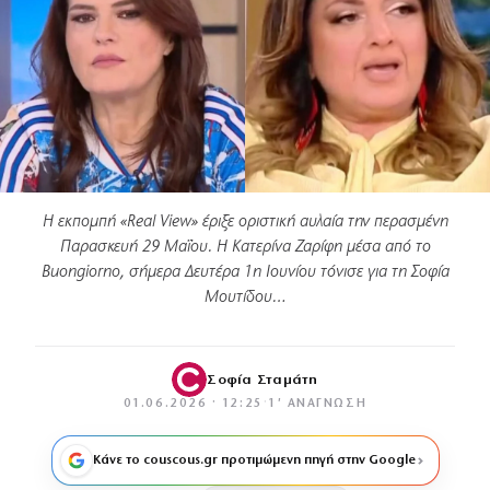
Η εκπομπή «Real View» έριξε οριστική αυλαία την περασμένη
Παρασκευή 29 Μαΐου. Η Κατερίνα Ζαρίφη μέσα από το
Buongiorno, σήμερα Δευτέρα 1η Ιουνίου τόνισε για τη Σοφία
Μουτίδου…
Σοφία Σταμάτη
01.06.2026 · 12:25
·
1′ ΑΝΆΓΝΩΣΗ
Κάνε το couscous.gr προτιμώμενη πηγή στην Google