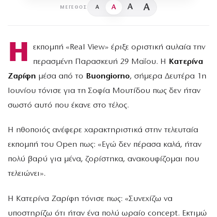
A
A
A
A
ΜΈΓΕΘΟΣ
Η
εκπομπή «Real View» έριξε οριστική αυλαία την
περασμένη Παρασκευή 29 Μαΐου. Η
Κατερίνα
Ζαρίφη
μέσα από το
Buongiorno
, σήμερα Δευτέρα 1η
Ιουνίου τόνισε για τη Σοφία Μουτίδου πως δεν ήταν
σωστό αυτό που έκανε στο τέλος.
Η ηθοποιός ανέφερε χαρακτηριστικά στην τελευταία
εκπομπή του Open πως: «Εγώ δεν πέρασα καλά, ήταν
πολύ βαρύ για μένα, ζορίστηκα, ανακουφίζομαι που
τελειώνει».
Η Κατερίνα Ζαρίφη τόνισε πως: «Συνεχίζω να
υποστηρίζω ότι ήταν ένα πολύ ωραίο concept. Εκτιμώ