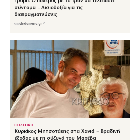
Τραμπ: Ο πόλεμος με το Ιράν θα τελειώσει
σύντομα – Αισιοδοξία για τις
διαπραγματεύσεις
↗
από
dedomeno.gr
ΠΟΛΙΤΙΚΗ
Κυριάκος Μητσοτάκης στα Χανιά – Βραδινή
έξοδος με τη σύζυγό του Μαρέβα