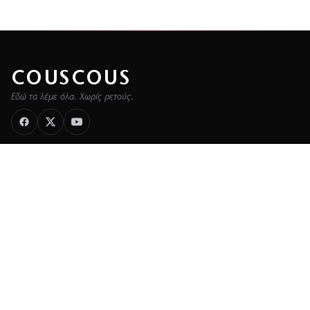
COUSCOUS
Εδώ τα λέμε όλα. Χωρίς ρετούς.
ΚΑΤΗΓΟΡΙΕΣ
ΡΟΗ ΕΙΔΗΣΕΩΝ
CELEBRITIES
GOSSIP
MEDIA
BEAUTY
FASHION
DECO
ΥΓΕΙΑ
TRAVEL
FITNESS
COOK
ΖΩΔΙΑ