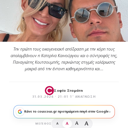
Την πρώτη τους οικογενειακή απόδραση με την κόρη τους
απολαμβάνουν η Κατερίνα Καινούργιου και ο σύντροφός της,
Παναγιώτης Κουτσουμπής, περνώντας στιγμές χαλάρωσης
μακριά από την έντονη καθημερινότητα και…
Σοφία Σταμάτη
31.05.2026 · 21:01
·
1′ ΑΝΆΓΝΩΣΗ
Κάνε το couscous.gr προτιμώμενη πηγή στην Google
A
A
A
A
ΜΈΓΕΘΟΣ