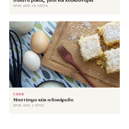
σαλάτα ρόκας, ρόδι και κουκουνάρια
ΠΡΙΝ ΑΠΌ 58 ΛΕΠΤΆ
COOK
Νηστίσιμο κέικ ινδοκάρυδο
ΠΡΙΝ ΑΠΌ 2 ΏΡΕΣ