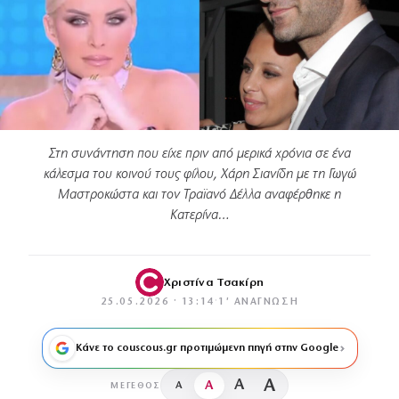
Στη συνάντηση που είχε πριν από μερικά χρόνια σε ένα
κάλεσμα του κοινού τους φίλου, Χάρη Σιανίδη με τη Γωγώ
Μαστροκώστα και τον Τραϊανό Δέλλα αναφέρθηκε η
Κατερίνα…
Χριστίνα Τσακίρη
25.05.2026 · 13:14
·
1′ ΑΝΆΓΝΩΣΗ
Κάνε το couscous.gr προτιμώμενη πηγή στην Google
A
A
A
A
ΜΈΓΕΘΟΣ