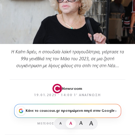
Η Καίτη Γκρέυ, η σπουδαία λαϊκή τραγουδίστρια, γιόρτασε τα
99α γενέθλιά της τον Μάιο του 2023, σε μια ζεστή
συγκέντρωση με λίγους φίλους στο σπίτι της στη Νέα…
Newsroom
19.01.2025 · 14:00
·
1′ ΑΝΆΓΝΩΣΗ
Κάνε το couscous.gr προτιμώμενη πηγή στην Google
A
A
A
A
ΜΈΓΕΘΟΣ