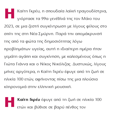
Η
Καίτη Γκρέυ, η σπουδαία λαϊκή τραγουδίστρια,
γιόρτασε τα 99α γενέθλιά της τον Μάιο του
2023, σε μια ζεστή συγκέντρωση με λίγους φίλους στο
σπίτι της στη Νέα Σμύρνη. Παρά την απομάκρυνσή
της από τα φώτα της δημοσιότητας λόγω
προβλημάτων υγείας, αυτή η ιδιαίτερη ημέρα ήταν
γεμάτη αγάπη και συγκίνηση, με καλεσμένους όπως η
Γιώτα Γιάννα και ο Νίκος Νικόλιζας. Δυστυχώς, λίγους
μήνες αργότερα, η Καίτη Γκρέυ έφυγε από τη ζωή σε
ηλικία 100 ετών, αφήνοντας πίσω της μια πλούσια
κληρονομιά στην ελληνική μουσική.
Η
Καίτη Γκρέυ
έφυγε από τη ζωή σε ηλικία 100
ετών και βύθισε σε βαρύ πένθος τον