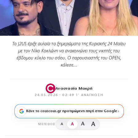
Το J2US έριξε αυλαία τα ξημερώματα της Κυριακής 24 Μαίου
με τον Νίκο Κοκλώνη να ανακοινώνει τους νικητές του
έβδομου κύκλο του σόου. Ο παρουσιαστής του OPEN,
κάλεσε…
Αναστασία Μακρή
24.05.2026 · 02:49
·
1′ ΑΝΆΓΝΩΣΗ
Κάνε το couscous.gr προτιμώμενη πηγή στην Google
A
A
A
A
ΜΈΓΕΘΟΣ