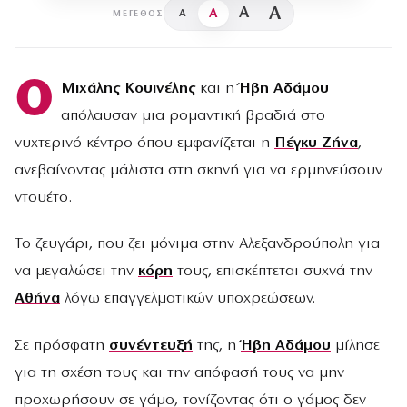
A
A
A
A
ΜΈΓΕΘΟΣ
Ο
Μιχάλης Κουινέλης
και η
Ήβη Αδάμου
απόλαυσαν μια ρομαντική βραδιά στο
νυχτερινό κέντρο όπου εμφανίζεται η
Πέγκυ Ζήνα
,
ανεβαίνοντας μάλιστα στη σκηνή για να ερμηνεύσουν
ντουέτο.
Το ζευγάρι, που ζει μόνιμα στην Αλεξανδρούπολη για
να μεγαλώσει την
κόρη
τους, επισκέπτεται συχνά την
Αθήνα
λόγω επαγγελματικών υποχρεώσεων.
Σε πρόσφατη
συνέντευξή
της, η
Ήβη Αδάμου
μίλησε
για τη σχέση τους και την απόφασή τους να μην
προχωρήσουν σε γάμο, τονίζοντας ότι ο γάμος δεν