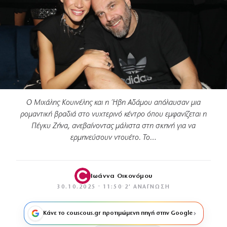
Ο Μιχάλης Κουινέλης και η Ήβη Αδάμου απόλαυσαν μια
ρομαντική βραδιά στο νυχτερινό κέντρο όπου εμφανίζεται η
Πέγκυ Ζήνα, ανεβαίνοντας μάλιστα στη σκηνή για να
ερμηνεύσουν ντουέτο. Το…
Ιωάννα Οικονόμου
30.10.2025 · 11:50
·
2′ ΑΝΆΓΝΩΣΗ
Κάνε το couscous.gr προτιμώμενη πηγή στην Google