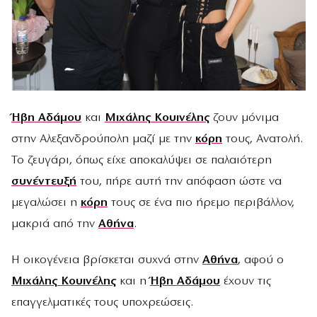
Ήβη Αδάμου
και
Μιχάλης Κουινέλης
ζουν μόνιμα
στην Αλεξανδρούπολη μαζί με την
κόρη
τους, Ανατολή.
Το ζευγάρι, όπως είχε αποκαλύψει σε παλαιότερη
συνέντευξή
του, πήρε αυτή την απόφαση ώστε να
μεγαλώσει η
κόρη
τους σε ένα πιο ήρεμο περιβάλλον,
μακριά από την
Αθήνα
.
Η οικογένεια βρίσκεται συχνά στην
Αθήνα
, αφού ο
Μιχάλης Κουινέλης
και η
Ήβη Αδάμου
έχουν τις
επαγγελματικές τους υποχρεώσεις.