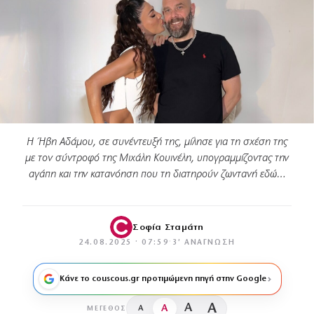
Η Ήβη Αδάμου, σε συνέντευξή της, μίλησε για τη σχέση της
με τον σύντροφό της Μιχάλη Κουινέλη, υπογραμμίζοντας την
αγάπη και την κατανόηση που τη διατηρούν ζωντανή εδώ…
Σοφία Σταμάτη
24.08.2025 · 07:59
·
3′ ΑΝΆΓΝΩΣΗ
Κάνε το couscous.gr προτιμώμενη πηγή στην Google
A
A
A
A
ΜΈΓΕΘΟΣ