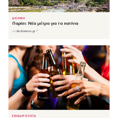
ΔΙΕΘΝΗ
Παρίσι: Νέα μέτρα για τα πατίνια
↗
από
dedomeno.gr
ΕΠΙΚΑΙΡΟΤΗΤΑ