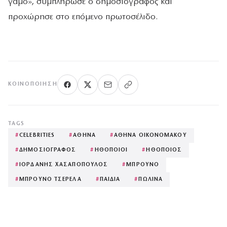
γάμο», συμπλήρωσε ο δημοσιογράφος και
προχώρησε στο επόμενο πρωτοσέλιδο.
ΚΟΙΝΟΠΟΊΗΣΗ
TAGS
#
CELEBRITIES
#
ΑΘΗΝΑ
#
ΑΘΗΝΑ ΟΙΚΟΝΟΜΑΚΟΥ
#
ΔΗΜΟΣΙΟΓΡΑΦΟΣ
#
ΗΘΟΠΟΙΟΙ
#
ΗΘΟΠΟΙΟΣ
#
ΙΟΡΔΑΝΗΣ ΧΑΣΑΠΟΠΟΥΛΟΣ
#
ΜΠΡΟΥΝΟ
#
ΜΠΡΟΥΝΟ ΤΣΕΡΕΛΑ
#
ΠΑΙΔΙΑ
#
ΠΩΛΙΝΑ