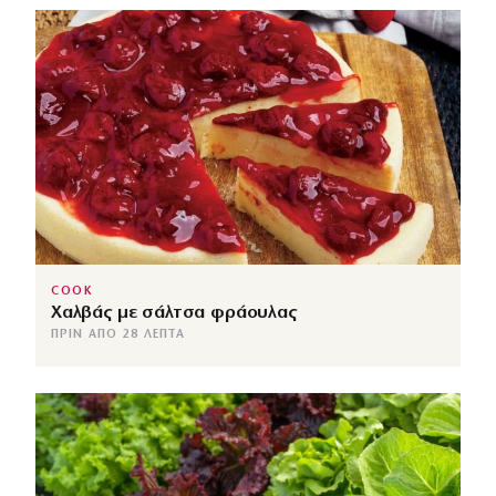
COOK
Χαλβάς με σάλτσα φράουλας
ΠΡΙΝ ΑΠΌ 28 ΛΕΠΤΆ