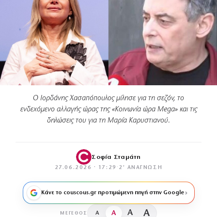
Ο Ιορδάνης Χασαπόπουλος μίλησε για τη σεζόν, το
ενδεχόμενο αλλαγής ώρας της «Κοινωνία ώρα Mega» και τις
δηλώσεις του για τη Μαρία Καρυστιανού.
Σοφία Σταμάτη
27.06.2026 · 17:29
·
2′ ΑΝΆΓΝΩΣΗ
Κάνε το couscous.gr προτιμώμενη πηγή στην Google
A
A
A
A
ΜΈΓΕΘΟΣ