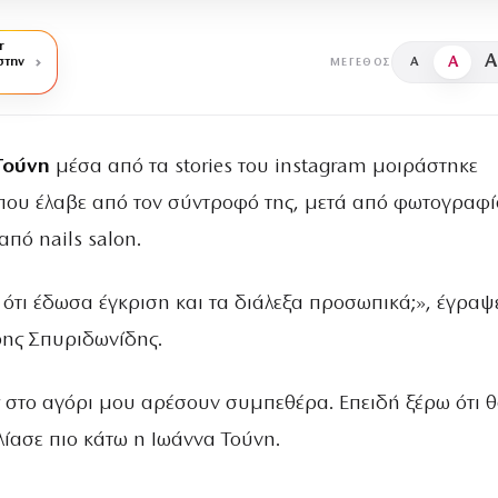
r
A
A
στην
A
ΜΈΓΕΘΟΣ
Τούνη
μέσα από τα stories του instagram μοιράστηκε
ου έλαβε από τον σύντροφό της, μετά από φωτογραφί
από nails salon.
ς ότι έδωσα έγκριση και τα διάλεξα προσωπικά;», έγραψ
ης Σπυριδωνίδης.
ς στο αγόρι μου αρέσουν συμπεθέρα. Επειδή ξέρω ότι θ
ολίασε πιο κάτω η Ιωάννα Τούνη.