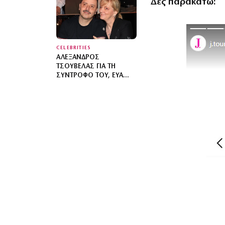
Δες παρακάτω:
ΒΉΜΑ – ΦΩΤΟΓΡΑΦΊΑ
CELEBRITIES
ΑΛΈΞΑΝΔΡΟΣ
ΤΣΟΥΒΈΛΑΣ ΓΙΑ ΤΗ
ΣΎΝΤΡΟΦΌ ΤΟΥ, ΕΎΑ
ΚΑΡΎΔΗ: ΘΑ ΤΗΝ
ΥΠΕΡΑΣΠΙΖΌΜΟΥΝ
ΆΛΛΕΣ 500 ΦΟΡΈΣ – ΔΕΝ
ΈΧΕΙ ΦΩΤΟΓΈΝΕΙΑ, ΤΙ ΝΑ
ΚΆΝΟΥΜΕ