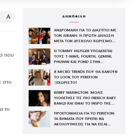
A
ΔΗΜΟΦΙΛΗ
ΑΝΔΡΟΜΑΧΗ ΓΙΑ ΤΟ ΔΙΑΖΥΓΙΟ ΜΕ
ΤΟΝ ΛΙΒΑΝΗ: Η ΠΡΩΤΗ ΔΗΛΩΣΗ
ΜΕΤΑ ΤΟΝ ΔΥΣΚΟΛΟ ΧΩΡΙΣΜΟ
«ΟΠΟΙΟΣ ΕΧΕΙ…»
Η TOMMY HILFIGER ΥΠΟΔΕΧΕΤΑΙ
α που
ΤΟΥΣ Τ-WAVE, FOURTH, GEMINI,
PHUWIN ΚΑΙ POND ΣΤΗΝ
ΟΙΚΟΓΕΝΕΙΑ ΤΟΥ BRAND
8 MICRO TRENDS ΠΟΥ ΘΑ ΚΑΝΟΥΝ
ΤΟ LOOK ΤΟΥ ΡΕΒΕΓΙΟΝ
ε στο
ΞΕΧΩΡΙΣΤΟ!
KERRY WASINGTON: ΜΟΛΙΣ
ΥΙΟΘΕΤΗΣΕ ΤΙΣ ΠΙΟ FRENCH BABY
BANGS ΚΑΙ ΕΙΝΑΙ ΤΟ INSPO ΤΗΣ
α το
ΧΡΟΝΙΑΣ
ΠΡΟΕΤΟΙΜΑΣΙΑ ΓΙΑ ΤΟ ΡΕΒΕΓΙΟΝ:
ΤΑ ΒΗΜΑΤΑ ΠΟΥ ΠΡΕΠΕΙ ΝΑ
ΑΚΟΛΟΥΘΗΣΕΙΣ ΓΙΑ ΝΑ ΕΙΣΑΙ
ΕΝΤΥΠΩΣΙΑΚΗ ΤΗΝ ΠΙΟ ΛΑΜΠΕΡΗ