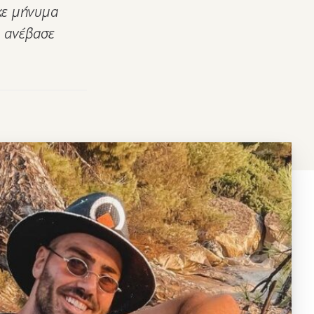
κε μήνυμα
υ ανέβασε