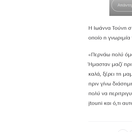
Η Ιωάννα Τούνη στ
οποίο η γνωριμία 
«Περνάω πολύ όμο
Ήμασταν μαζί πρι
καλά, ξέρει τη μα
πριν γίνω διάσημ
πολύ να περιτριγ
jtouni και ό,τι α