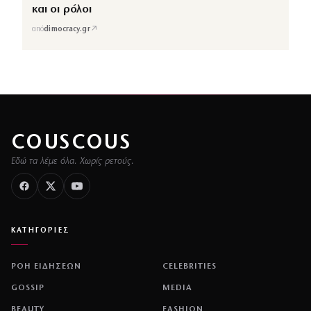
και οι ρόλοι
↗
από
dimocracy.gr
COUSCOUS
Εδώ τα λέμε όλα. Χωρίς ρετούς.
ΚΑΤΗΓΟΡΙΕΣ
ΡΟΗ ΕΙΔΗΣΕΩΝ
CELEBRITIES
GOSSIP
MEDIA
BEAUTY
FASHION