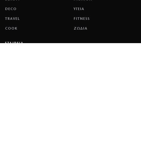
DECO
ΥΓΕΙΑ
TRAVEL
FITNESS
COOK
ΖΩΔΙΑ
ΕΤΑΙΡΕΙΑ
ΤΑΥΤΟΤΗΤΑ
ΠΟΛΙΤΙΚΉ COOKIES
ΌΡΟΙ ΧΡΉΣΗΣ
ΕΠΙΚΟΙΝΩΝΙΑ
ΔΙΑΦΗΜΙΣΗ
ΕΠΙΚΟΙΝΩΝΙΑ
NETWORK