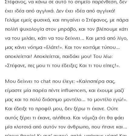
Στέφανος, να κάνω σε αυτό το σημείο παρένθεση, δεν
έχει ιδέα από αγγλικά. Δεν έχει ιδέα από αγγλικά!
Γελάμε εμείς φυσικά, και πηγαίνει ο Στέφανος, με πάρα
πολλή ψυχολογία στον μπράβο, και τον βλέπουμε κάτι
να του μιλάει, κάτι να του δείχνει… Και μετά από λίγο,
μας κάνει νόημα «Ελάτε!». Και τον κοιτάμε τύπου…
αποκλείεται! Αποκλείεται, παιδάκι μου! Του λέω:
«Στέφανε, πες μου τι του έδειξες; Και τι του είπες;!».
Μου δείχνει το chat που έλεγε: «Καλησπέρα σας,
είμαστε μία παρέα πέντε influencers, και έχουμε μαζί
μας και το πολύ διάσημο μοντέλο… το μοντέλο εγώ!».
Και έδειξε το προφίλ μου, δεν ξέρω τι έκανε. Ούτε
αυτός ξέρει τι έκανε, αλήθεια. Και νόμιζα ότι θα φάει
μία κλοτσιά από αυτόν τον άνθρωπο, που ήτανε και…