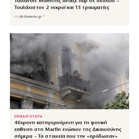
Ταϊλάνδη: Μαθητής άνοιξε πυρ σε σχολείο –
Τουλάχιστον 2 νεκροί και 15 τραυματίες
↗
από
dedomeno.gr
ΕΠΙΚΑΙΡΟΤΗΤΑ
46χρονη κατηγορούμενη για τη φονική
επίθεση στη Marfin ενώπιον της Δικαιοσύνης
σήμερα – Τα στοιχεία που την «πρόδωσαν»