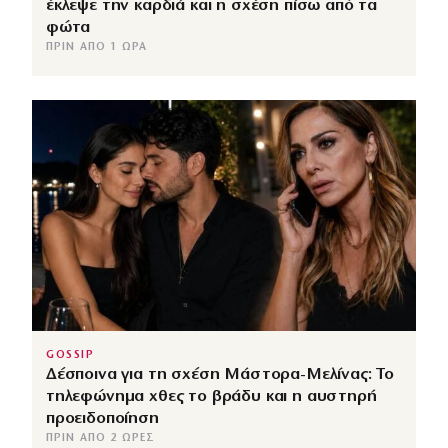
έκλεψε την καρδιά και η σχέση πίσω από τα
φώτα
ΠΡΙΝ ΑΠΌ 1 ΏΡΑ
GOSSIP
Δέσποινα για τη σχέση Μάστορα-Μελίνας: Το
τηλεφώνημα χθες το βράδυ και η αυστηρή
προειδοποίηση
ΠΡΙΝ ΑΠΌ 2 ΏΡΕΣ