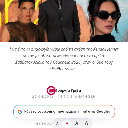
Μια έντονη φημολογία γύρω από τη σχέση της Kendall Jenner
με τον Jacob Elordi «φούντωσε» μετά το πρώτο
Σαββατοκύριακο του Coachella 2026, όταν οι δυο τους
εθεάθησαν να…
Γεωργία Γρίβα
22.04.2026 · 16:39
·
2′ ΑΝΆΓΝΩΣΗ
Κάνε το couscous.gr προτιμώμενη πηγή στην Google
A
A
A
A
ΜΈΓΕΘΟΣ